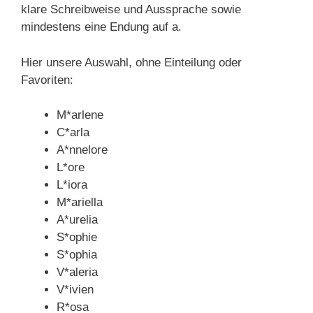
klare Schreibweise und Aussprache sowie
mindestens eine Endung auf a.
Hier unsere Auswahl, ohne Einteilung oder
Favoriten:
M*arlene
C*arla
A*nnelore
L*ore
L*iora
M*ariella
A*urelia
S*ophie
S*ophia
V*aleria
V*ivien
R*osa