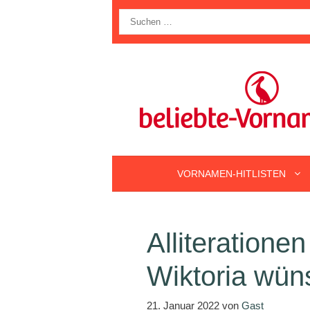
Zum
Suche
Inhalt
nach:
springen
VORNAMEN-HITLISTEN
Alliteration
Wiktoria wün
21. Januar 2022
von
Gast