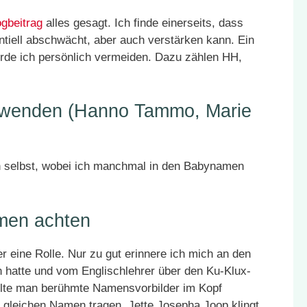
ogbeitrag
alles gesagt. Ich finde einerseits, dass
ntiell abschwächt, aber auch verstärken kann. Ein
würde ich persönlich vermeiden. Dazu zählen HH,
rwenden (Hanno Tammo, Marie
von selbst, wobei ich manchmal in den Babynamen
men achten
er eine Rolle. Nur zu gut erinnere ich mich an den
en hatte und vom Englischlehrer über den Ku-Klux-
ollte man berühmte Namensvorbilder im Kopf
r gleichen Namen tragen. Jette Josepha Joop klingt