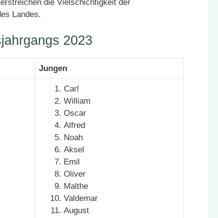
rstreichen die Vielschichtigkeit der
des Landes.
sjahrgangs 2023
Jungen
Carl
William
Oscar
Alfred
Noah
Aksel
Emil
Oliver
Malthe
Valdemar
August