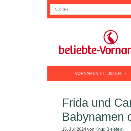
Zum
Suche
Inhalt
nach:
springen
VORNAMEN-HITLISTEN
Frida und Ca
Babynamen d
16. Juli 2024
von
Knud Bielefeld