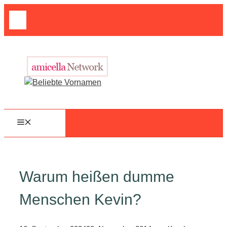
Zum
Suche
Inhalt
nach:
springen
MENÜ
Warum heißen dumme
Menschen Kevin?