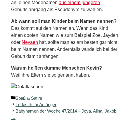
an, einen Modenamen
aus einem jüngeren
Geburtsjahrgang als Pseudonym zu wählen.
Ab wann soll man Kinder beim Namen nennen?
Das kommt auf den Namen an. Wenn das Kind
einen doofen Namen wie zum Beispiel Zoe, Jayden
oder
Nevaeh
hat, sollte man es am besten gar nicht
beim Namen nennen. Andernfalls würde ich bei der
Geburt damit anfangen.
Warum heißen dumme Menschen Kevin?
Weil ihre Eltern sie so genannt haben.
Kategorien
Spaß & Satire
Türkisch für Anfänger
Babynamen der Woche 47/2014 – Joya, Alina, Jakob,
…