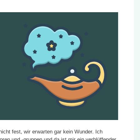
nicht fest, wir erwarten gar kein Wunder. Ich
ren und -gruppen und da ist mir ein verblüffender