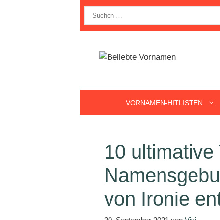
Zum
Suche
Inhalt
nach:
springen
VORNAMEN-HITLISTEN
10 ultimative
Namensgebun
von Ironie en
30. September 2021
von
Vivi