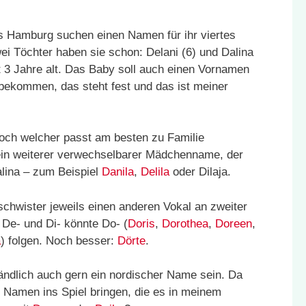
 Hamburg suchen einen Namen für ihr viertes
ei Töchter haben sie schon: Delani (6) und Dalina
t 3 Jahre alt. Das Baby soll auch einen Vornamen
ekommen, das steht fest und das ist meiner
doch welcher passt am besten zu Familie
in weiterer verwechselbarer Mädchenname, der
alina – zum Beispiel
Danila
,
Delila
oder Dilaja.
schwister jeweils einen anderen Vokal an zweiter
 De- und Di- könnte Do- (
Doris
,
Dorothea
,
Doreen
,
a
) folgen. Noch besser:
Dörte
.
ändlich auch gern ein nordischer Name sein. Da
 Namen ins Spiel bringen, die es in meinem