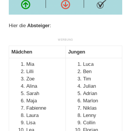
Hier die
Absteiger
:
Mädchen
Jungen
Mia
Luca
Lilli
Ben
Zoe
Tim
Alina
Julian
Sarah
Adrian
Maja
Marlon
Fabienne
Niklas
Laura
Lenny
Lisa
Collin
Lea
Florian