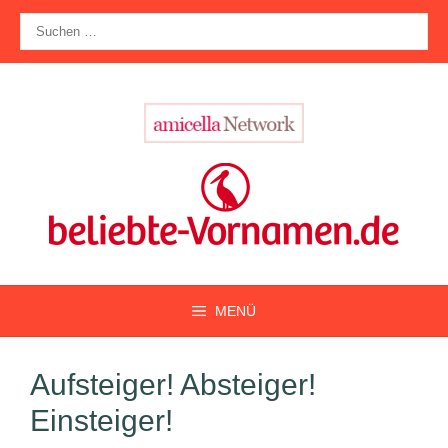
Zum
Suche
Inhalt
nach:
springen
MENÜ
Aufsteiger! Absteiger!
Einsteiger!