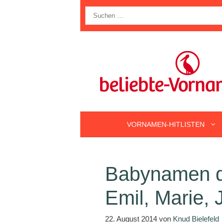
Zum
Suche
Inhalt
nach:
springen
VORNAMEN-HITLISTEN
Babynamen d
Emil, Marie, 
22. August 2014
von
Knud Bielefeld