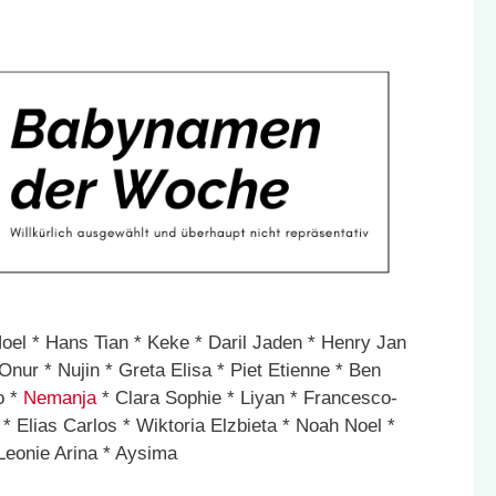
Noel * Hans Tian * Keke * Daril Jaden * Henry Jan
Onur * Nujin * Greta Elisa * Piet Etienne * Ben
o *
Nemanja
* Clara Sophie * Liyan * Francesco-
 Elias Carlos * Wiktoria Elzbieta * Noah Noel *
 Leonie Arina * Aysima