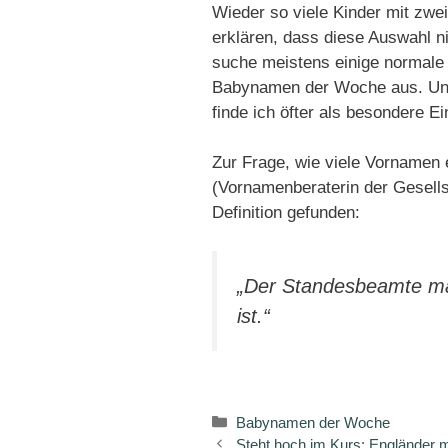
Wieder so viele Kinder mit zw
erklären, dass diese Auswahl nic
suche meistens einige normale 
Babynamen der Woche aus. Un
finde ich öfter als besondere E
Zur Frage, wie viele Vornamen e
(Vornamenberaterin der Gesells
Definition gefunden:
„Der Standesbeamte ma
ist.“
Kategorien
Babynamen der Woche
Steht hoch im Kurs: Engländer