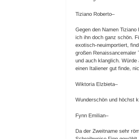
Tiziano Roberto–
Gegen den Namen Tiziano ha
ich ihn doch ganz schön. F
exotisch-neuimportiert, fin
großen Renaissancemaler Tiz
und auch klanglich. Würde 
einen Italiener gut finde, n
Wiktoria Elzbieta–
Wunderschön und höchst kla
Fynn Emilian–
Da der Zweitname sehr römi
Schreibweise Finn gewählt.