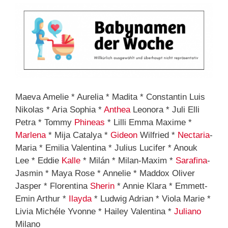
Maeva Amelie * Aurelia * Madita * Constantin Luis
Nikolas * Aria Sophia *
Anthea
Leonora * Juli Elli
Petra * Tommy
Phineas
* Lilli Emma Maxime *
Marlena
* Mija Catalya *
Gideon
Wilfried *
Nectaria
-
Maria * Emilia Valentina * Julius Lucifer * Anouk
Lee * Eddie
Kalle
* Milán * Milan-Maxim *
Sarafina
-
Jasmin * Maya Rose * Annelie * Maddox Oliver
Jasper * Florentina
Sherin
* Annie Klara * Emmett-
Emin Arthur *
Ilayda
* Ludwig Adrian * Viola Marie *
Livia Michéle Yvonne * Hailey Valentina *
Juliano
Milano