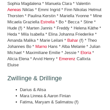
Sophia Magdalena * Manuela Clara * Valentin
Aeneas
Niklas * Emmi Ingrid * Finn Nikolas Helmut
Thorsten * Paulina Kerstin * Mariella Yvonne * Mine
Micaela Graziella
Estrella
* Bo * Becca * Stine *
Hude (f) * Marten Jannis * Freddy * Helena Käthe *
Heda * Mila Isabella * Elina Johanna Friederike *
Amanda Malika * Marie Leilani *
Bahar
(f) * Theo
Johannes Bo *
Marno
Hans * Alba Melanie * Julian
Michael * Maximiliane Emilie * Jessie *
Eloria
*
Alicia Elena * Arvid Henry *
Emerenz
Callixta
Eluise
Zwillinge & Drillinge
Darius & Alisa
Mara Linnea & Aaron Finian
Fatima, Maryam & Salimatou (f)