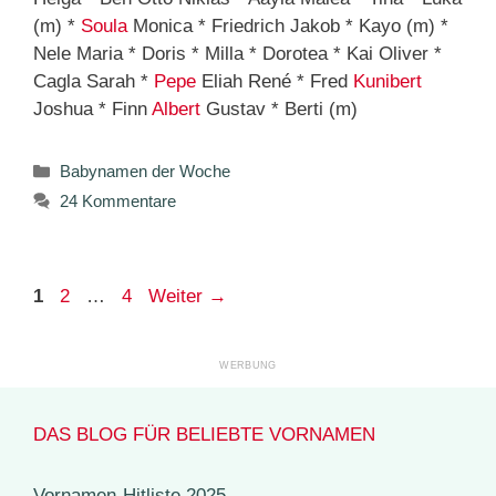
(m) *
Soula
Monica * Friedrich Jakob * Kayo (m) *
Nele Maria * Doris * Milla * Dorotea * Kai Oliver *
Cagla Sarah *
Pepe
Eliah René * Fred
Kunibert
Joshua * Finn
Albert
Gustav * Berti (m)
Kategorien
Babynamen der Woche
24 Kommentare
Seite
Seite
Seite
1
2
…
4
Weiter
→
DAS BLOG FÜR BELIEBTE VORNAMEN
Vornamen-Hitliste 2025