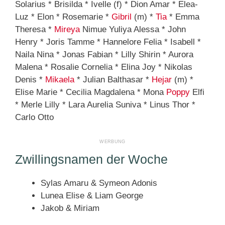
Solarius * Brisilda * Ivelle (f) * Dion Amar * Elea-
Luz * Elon * Rosemarie *
Gibril
(m) *
Tia
* Emma
Theresa *
Mireya
Nimue Yuliya Alessa * John
Henry * Joris Tamme * Hannelore Felia * Isabell *
Naila Nina * Jonas Fabian * Lilly Shirin * Aurora
Malena * Rosalie Cornelia * Elina Joy * Nikolas
Denis *
Mikaela
* Julian Balthasar *
Hejar
(m) *
Elise Marie * Cecilia Magdalena * Mona
Poppy
Elfi
* Merle Lilly * Lara Aurelia Suniva * Linus Thor *
Carlo Otto
Zwillingsnamen der Woche
Sylas Amaru & Symeon Adonis
Lunea Elise & Liam George
Jakob & Miriam