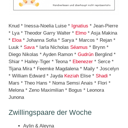
Knud * Inessa-Noelia Luise *
Ignatius
* Jean-Pierre
* Lya * Theodor Garry Walter *
Elmo
* Asja Makina
*
Eloa
* Johanna Sofia * Sarya * Marcos * Rejan *
Luuk *
Sava
* Iarla Nicholas
Séamus
* Brynn *
Diego Nikolas * Ayden Ramon *
Gudrún
Berglind *
Shiar * Hailey-Tiger * Teona *
Ebenezer
* Serce *
Tijana Mira * Feemke Magdalena * Maily * Joscelyn
* William Edward * Jayda
Keziah
Elise *
Shadi
*
Mars * Theo Hans * Noma Semsi Anais * Flori *
Melona * Zeno Maximilian * Bogus * Leonora
Junona
Zwillingspaare der Woche
Aylin & Aleyna