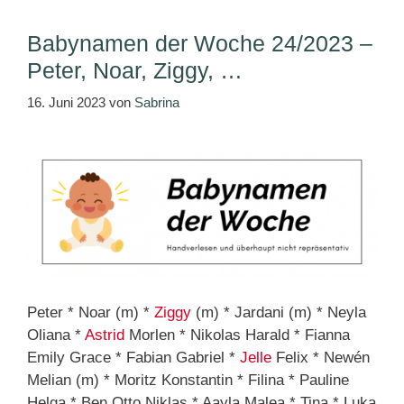
Babynamen der Woche 24/2023 –
Peter, Noar, Ziggy, …
16. Juni 2023
von
Sabrina
Peter * Noar (m) *
Ziggy
(m) * Jardani (m) * Neyla
Oliana *
Astrid
Morlen * Nikolas Harald * Fianna
Emily Grace * Fabian Gabriel *
Jelle
Felix * Newén
Melian (m) * Moritz Konstantin * Filina * Pauline
Helga * Ben Otto Niklas * Aayla Malea * Tina * Luka