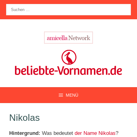
Zum
Suche
Inhalt
nach:
springen
MENÜ
Nikolas
Hintergrund:
Was bedeutet
der Name Nikolas
?