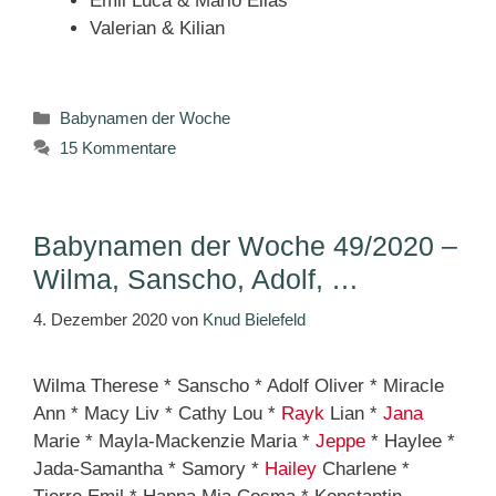
Emil Luca & Marlo Elias
Valerian & Kilian
Kategorien
Babynamen der Woche
15 Kommentare
Babynamen der Woche 49/2020 –
Wilma, Sanscho, Adolf, …
4. Dezember 2020
von
Knud Bielefeld
Wilma Therese * Sanscho * Adolf Oliver * Miracle
Ann * Macy Liv * Cathy Lou *
Rayk
Lian *
Jana
Marie * Mayla-Mackenzie Maria *
Jeppe
* Haylee *
Jada-Samantha * Samory *
Hailey
Charlene *