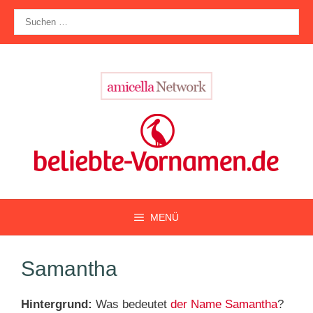
Zum
Suche
Inhalt
nach:
springen
MENÜ
Samantha
Hintergrund:
Was bedeutet
der Name Samantha
?