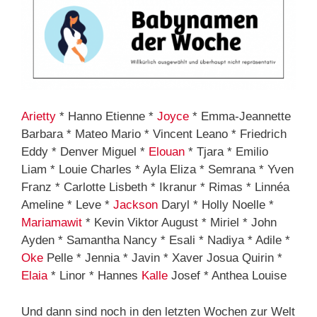
Arietty
* Hanno Etienne *
Joyce
* Emma-Jeannette
Barbara * Mateo Mario * Vincent Leano * Friedrich
Eddy * Denver Miguel *
Elouan
* Tjara * Emilio
Liam * Louie Charles * Ayla Eliza * Semrana * Yven
Franz * Carlotte Lisbeth * Ikranur * Rimas * Linnéa
Ameline * Leve *
Jackson
Daryl * Holly Noelle *
Mariamawit
* Kevin Viktor August * Miriel * John
Ayden * Samantha Nancy * Esali * Nadiya * Adile *
Oke
Pelle * Jennia * Javin * Xaver Josua Quirin *
Elaia
* Linor * Hannes
Kalle
Josef * Anthea Louise
Und dann sind noch in den letzten Wochen zur Welt