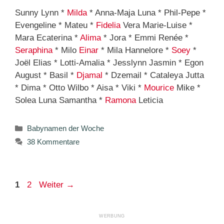
Sunny Lynn *
Milda
* Anna-Maja Luna * Phil-Pepe *
Evengeline * Mateu *
Fidelia
Vera Marie-Luise *
Mara Ecaterina *
Alima
* Jora * Emmi Renée *
Seraphina
* Milo
Einar
* Mila Hannelore *
Soey
*
Joël Elias * Lotti-Amalia * Jesslynn Jasmin * Egon
August * Basil *
Djamal
* Dzemail * Cataleya Jutta
* Dima * Otto Wilbo * Aisa * Viki *
Mourice
Mike *
Solea Luna Samantha *
Ramona
Leticia
Kategorien
Babynamen der Woche
38 Kommentare
Seite
Seite
1
2
Weiter
→