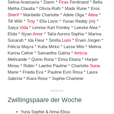
Selina Anastasia * Danin *
Firas
Ferdinand * Bella
Metha Claudia * Olivia-Ruth * Mads Rune * Eros
Sherif
* Maribelle Charlotte * Adele Olga *
Altea
*
Till Willi *
Troy
* Ella Lovis * Yuvan Reddy (m) *
Saiya
Vida
* Lennox Karl Finnley * Leevke Alea *
Elida * Iliyan
Amor
* Talía Aurora Sophia * Marina
Susarah * Ida Fleur * Smilla
Lumi
* Erwin Jürgen *
Felicia Mayra * Kuba Mirko * Lasse Milo * Melina
Karina Celine * Samantha Galina *
Amicia
Melisande * Quinn Runa * Emia Eliana * Harper
Minou * Robin * Laerke Pauline * Charlotte
Suna
-
Marie * Frieda Eva * Pauline Evin Rosa * Laura
Sabrina * Kiara Rose * Sophie Charlene
Zwillingspaare der Woche
Yuna Sophie & Anna Elisa