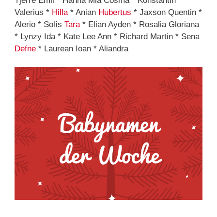
Tjerre Emil * Hanna Mia Cosma * Konstantin
Valerius *
Hilla
* Anian
Hubertus
* Jaxson Quentin *
Alerio * Solís
Tara
* Elian Ayden * Rosalia Gloriana
* Lynzy Ida * Kate Lee Ann * Richard Martin * Sena
Defne
* Laurean Ioan * Aliandra