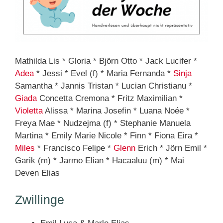
Mathilda Lis * Gloria * Björn Otto * Jack Lucifer *
Adea
* Jessi * Evel (f) * Maria Fernanda *
Sinja
Samantha * Jannis Tristan * Lucian Christianu *
Giada
Concetta Cremona * Fritz Maximilian *
Violetta
Alissa * Marina Josefin * Luana Noée *
Freya Mae * Nudzejma (f) * Stephanie Manuela
Martina * Emily Marie Nicole * Finn * Fiona Eira *
Miles
* Francisco Felipe *
Glenn
Erich * Jörn Emil *
Garik (m) * Jarmo Elian * Hacaaluu (m) * Mai
Deven Elias
Zwillinge