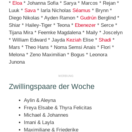
*
Eloa
* Johanna Sofia * Sarya * Marcos * Rejan *
Luuk *
Sava
* Iarla Nicholas
Séamus
* Brynn *
Diego Nikolas * Ayden Ramon *
Gudrún
Berglind *
Shiar * Hailey-Tiger * Teona *
Ebenezer
* Serce *
Tijana Mira * Feemke Magdalena * Maily * Joscelyn
* William Edward * Jayda
Keziah
Elise *
Shadi
*
Mars * Theo Hans * Noma Semsi Anais * Flori *
Melona * Zeno Maximilian * Bogus * Leonora
Junona
Zwillingspaare der Woche
Aylin & Aleyna
Freya Elsabe & Thyra Felicitas
Michael & Johannes
Imani & Layla
Maximiliane & Friederike