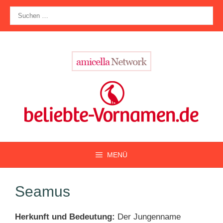
Zum
Suche
Inhalt
nach:
springen
MENÜ
Seamus
Herkunft und Bedeutung:
Der Jungenname