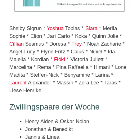
Shelby Sigrun *
Yoshua
Tobias *
Siara
* Merlia
Sophie * Elion * Jari Carlo * Koka * Quinn Jolie *
Cillian
Seamus * Doresa *
Frey
* Noah Zacharie *
Angel-Lucy * Flynn Fritz * Caius * Niniel * Ida-
Majella * Kordian *
Flóki
* Victoria Juliett *
Marcelina * Rema * Pina Raffaella * Himani * Lone
Madita * Steffen-Nick * Benyamine * Larina *
Laurent
Alexander * Massin * Zora Lee * Taras *
Liese Henrike
Zwillingspaare der Woche
Henry Aiden & Oskar Nolan
Jonathan & Benedikt
Jannis & Linea