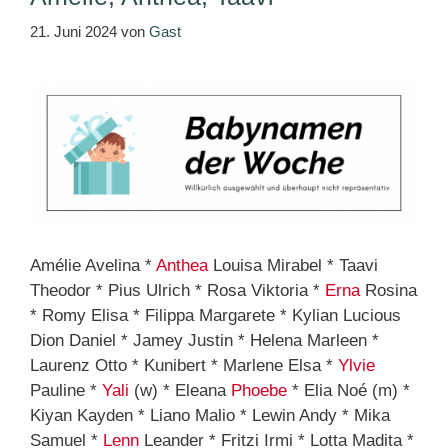
21. Juni 2024
von
Gast
Amélie Avelina *
Anthea
Louisa Mirabel * Taavi
Theodor * Pius Ulrich * Rosa Viktoria *
Erna
Rosina
* Romy Elisa * Filippa Margarete * Kylian Lucious
Dion Daniel * Jamey Justin * Helena Marleen *
Laurenz Otto * Kunibert * Marlene Elsa *
Ylvie
Pauline *
Yali
(w) * Eleana
Phoebe
* Elia Noé (m) *
Kiyan Kayden * Liano Malio * Lewin Andy * Mika
Samuel *
Lenn
Leander * Fritzi Irmi * Lotta Madita *