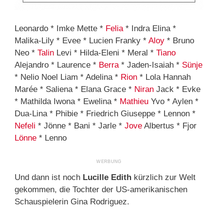
Leonardo * Imke Mette *
Felia
* Indra Elina *
Malika-Lily * Evee * Lucien Franky *
Aloy
* Bruno
Neo *
Talin
Levi * Hilda-Eleni * Meral *
Tiano
Alejandro * Laurence *
Berra
* Jaden-Isaiah *
Sünje
* Nelio Noel Liam * Adelina *
Rion
* Lola Hannah
Marée * Saliena * Elana Grace *
Niran
Jack * Evke
* Mathilda Iwona * Ewelina *
Mathieu
Yvo * Aylen *
Dua-Lina * Phibie * Friedrich Giuseppe * Lennon *
Nefeli
* Jönne * Bani * Jarle *
Jove
Albertus * Fjor
Lönne
* Lenno
Und dann ist noch
Lucille Edith
kürzlich zur Welt
gekommen, die Tochter der US-amerikanischen
Schauspielerin Gina Rodriguez.