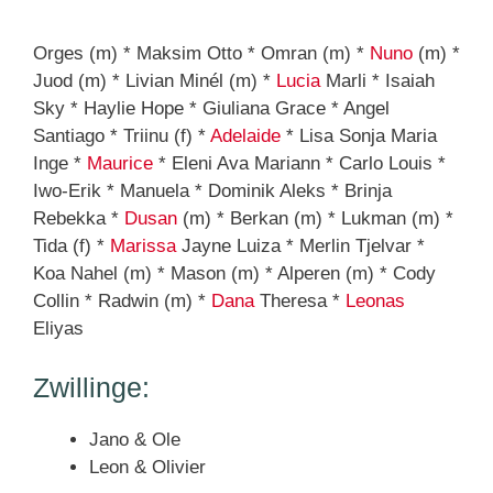
Orges (m) * Maksim Otto * Omran (m) *
Nuno
(m) *
Juod (m) * Livian Minél (m) *
Lucia
Marli * Isaiah
Sky * Haylie Hope * Giuliana Grace * Angel
Santiago * Triinu (f) *
Adelaide
* Lisa Sonja Maria
Inge *
Maurice
* Eleni Ava Mariann * Carlo Louis *
Iwo-Erik * Manuela * Dominik Aleks * Brinja
Rebekka *
Dusan
(m) * Berkan (m) * Lukman (m) *
Tida (f) *
Marissa
Jayne Luiza * Merlin Tjelvar *
Koa Nahel (m) * Mason (m) * Alperen (m) * Cody
Collin * Radwin (m) *
Dana
Theresa *
Leonas
Eliyas
Zwillinge:
Jano & Ole
Leon & Olivier