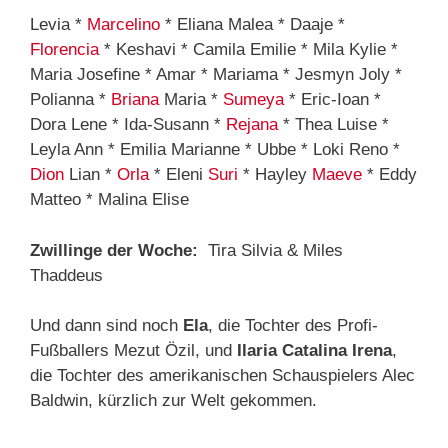
Levia *
Marcelino
* Eliana Malea * Daaje *
Florencia
* Keshavi * Camila Emilie * Mila Kylie *
Maria Josefine * Amar * Mariama * Jesmyn Joly *
Polianna *
Briana
Maria *
Sumeya
* Eric-Ioan *
Dora Lene * Ida-Susann *
Rejana
* Thea Luise *
Leyla Ann * Emilia Marianne * Ubbe * Loki Reno *
Dion
Lian *
Orla
* Eleni
Suri
* Hayley
Maeve
* Eddy
Matteo * Malina Elise
Zwillinge der Woche:
Tira Silvia & Miles
Thaddeus
Und dann sind noch
Ela
, die Tochter des Profi-
Fußballers Mezut Özil, und
Ilaria Catalina Irena
,
die Tochter des amerikanischen Schauspielers Alec
Baldwin, kürzlich zur Welt gekommen.