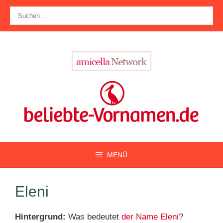
Zum
Suche
Inhalt
nach:
springen
MENÜ
Eleni
Hintergrund:
Was bedeutet
der Name Eleni
?