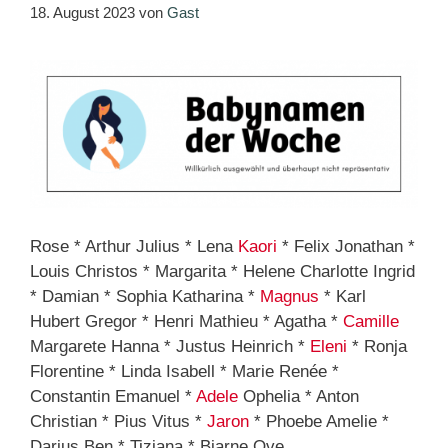
18. August 2023
von
Gast
Rose * Arthur Julius * Lena
Kaori
* Felix Jonathan *
Louis Christos * Margarita * Helene Charlotte Ingrid
* Damian * Sophia Katharina *
Magnus
* Karl
Hubert Gregor * Henri Mathieu * Agatha *
Camille
Margarete Hanna * Justus Heinrich *
Eleni
* Ronja
Florentine * Linda Isabell * Marie Renée *
Constantin Emanuel *
Adele
Ophelia * Anton
Christian * Pius Vitus *
Jaron
* Phoebe Amelie *
Darius Ben * Tiziana * Bjarne Ove