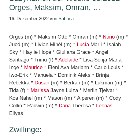
Orges, Maksim, Omran, …
16. Dezember 2022
von
Sabrina
Orges (m) * Maksim Otto * Omran (m) *
Nuno
(m) *
Juod (m) * Livian Minél (m) *
Lucia
Marli * Isaiah
Sky * Haylie Hope * Giuliana Grace * Angel
Santiago * Triinu (f) *
Adelaide
* Lisa Sonja Maria
Inge *
Maurice
* Eleni Ava Mariann * Carlo Louis *
Iwo-Erik * Manuela * Dominik Aleks * Brinja
Rebekka *
Dusan
(m) * Berkan (m) * Lukman (m) *
Tida (f) *
Marissa
Jayne Luiza * Merlin Tjelvar *
Koa Nahel (m) * Mason (m) * Alperen (m) * Cody
Collin * Radwin (m) *
Dana
Theresa *
Leonas
Eliyas
Zwillinge: