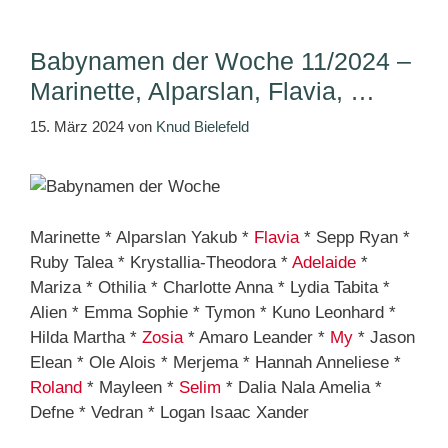
Babynamen der Woche 11/2024 –
Marinette, Alparslan, Flavia, …
15. März 2024
von
Knud Bielefeld
Marinette * Alparslan Yakub *
Flavia
* Sepp Ryan *
Ruby Talea * Krystallia-Theodora *
Adelaide
*
Mariza * Othilia * Charlotte Anna * Lydia Tabita *
Alien * Emma Sophie * Tymon * Kuno Leonhard *
Hilda Martha *
Zosia
* Amaro Leander *
My
* Jason
Elean * Ole Alois * Merjema * Hannah Anneliese *
Roland
* Mayleen *
Selim
* Dalia Nala Amelia *
Defne * Vedran * Logan Isaac Xander