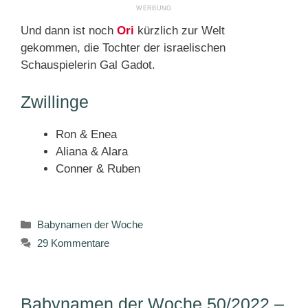
Und dann ist noch
Ori
kürzlich zur Welt
gekommen, die Tochter der israelischen
Schauspielerin Gal Gadot.
Zwillinge
Ron & Enea
Aliana & Alara
Conner & Ruben
Kategorien
Babynamen der Woche
29 Kommentare
Babynamen der Woche 50/2022 –