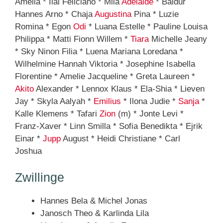
Amelia * Ilai Feliciano * Mila
Adelaide
* Baldur
Hannes Arno * Chaja
Augustina
Pina * Luzie
Romina * Egon
Odi
* Luana Estelle * Pauline Louisa
Philippa * Matti Fionn Willem *
Tiara
Michelle Jeany
* Sky Ninon Filia * Luena Mariana Loredana *
Wilhelmine Hannah Viktoria * Josephine Isabella
Florentine * Amelie Jacqueline * Greta Laureen *
Akito
Alexander * Lennox Klaus * Ela-Shia * Lieven
Jay * Skyla Aalyah *
Emilius
* Ilona Judie *
Sanja
*
Kalle Klemens * Tafari
Zion
(m) * Jonte Levi *
Franz-Xaver * Linn Smilla * Sofia Benedikta * Ejrik
Einar *
Jupp
August * Heidi Christiane * Carl
Joshua
Zwillinge
Hannes Bela & Michel Jonas
Janosch Theo & Karlinda Lila