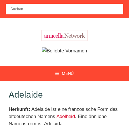
Zum
Suche
Inhalt
nach:
springen
MENÜ
Adelaide
Herkunft:
Adelaide ist eine französische Form des
altdeutschen Namens
Adelheid
. Eine ähnliche
Namensform ist Adelaida.