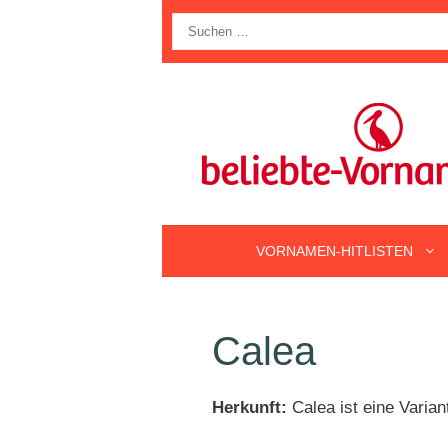
Zum
Suche
Inhalt
nach:
springen
VORNAMEN-HITLISTEN
Calea
Herkunft:
Calea ist eine Vari