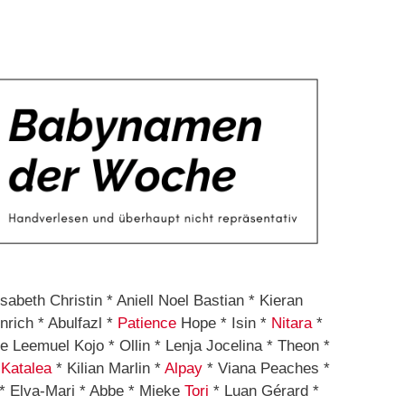
sabeth Christin * Aniell Noel Bastian * Kieran
nrich * Abulfazl *
Patience
Hope * Isin *
Nitara
*
e Leemuel Kojo * Ollin * Lenja Jocelina * Theon *
*
Katalea
* Kilian Marlin *
Alpay
* Viana Peaches *
* Elva-Mari * Abbe * Mieke
Tori
* Luan Gérard *