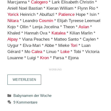
Marcjanna *
Calogero
* Lark Elisabeth Christin *
Aniell Noel Bastian * Kieran William * Flynn Rio *
Yorick
Heinrich * Abulfazl *
Patience
Hope * Isin *
Nitara
* Leandro
Cosmin
* Elijah Tyreese Leemuel
Kojo * Ollin * Lenja Jocelina * Theon *
Aslan
*
Khaled * Hannah Ova *
Katalea
* Kilian Marlin *
Alpay
* Viana Peaches * Matteo Santo * Caylen *
Uygur * Elva-Mari * Abbe * Mieke
Tori
* Luan
Gérard * Mo
Calea
* Linuo *
Loke
* Tobi * Victoria
Louanne * Luigi *
Kron
* Parsa * Ejona
WEITERLESEN
Kategorien
Babynamen der Woche
9 Kommentare