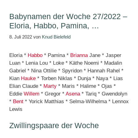
Babynamen der Woche 27/2022 –
Eloria, Habbo, Pamina, …
8. Juli 2022
von
Knud Bielefeld
Eloria *
Habbo
* Pamina *
Brianna
Jane * Jasper
Luan * Lenia Lou * Loke * Käthe Noemi * Madalin
Gabriel * Nina Ottilie * Spyridon * Hannah Rahel *
Kian
Hauke
* Torben Niklas * Dunja * Naya * Lias
Elian Claude *
Marty
* Maris * Halime * Ojas *
Eddie
Willem
* Gregor *
Asena
* Tariq * Gwendolyn
*
Bent
* Yorick Matthias * Selma-Wilhelma * Lennox
Lewis
Zwillingspaare der Woche