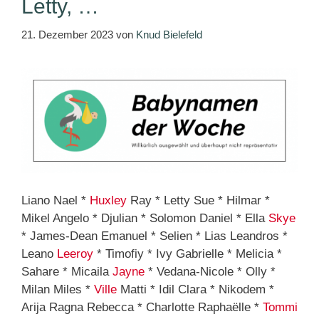
Letty, …
21. Dezember 2023
von
Knud Bielefeld
Liano Nael *
Huxley
Ray * Letty Sue * Hilmar *
Mikel Angelo * Djulian * Solomon Daniel * Ella
Skye
* James-Dean Emanuel * Selien * Lias Leandros *
Leano
Leeroy
* Timofiy * Ivy Gabrielle * Melicia *
Sahare * Micaila
Jayne
* Vedana-Nicole * Olly *
Milan Miles *
Ville
Matti * Idil Clara * Nikodem *
Arija Ragna Rebecca * Charlotte Raphaëlle *
Tommi