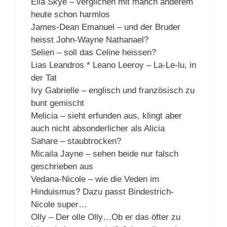
Ella Skye – verglichen mit manch anderem
heute schon harmlos
James-Dean Emanuel – und der Bruder
heisst John-Wayne Nathanael?
Selien – soll das Celine heissen?
Lias Leandros * Leano Leeroy – La-Le-lu, in
der Tat
Ivy Gabrielle – englisch und französisch zu
bunt gemischt
Melicia – sieht erfunden aus, klingt aber
auch nicht absonderlicher als Alicia
Sahare – staubtrocken?
Micaila Jayne – sehen beide nur falsch
geschrieben aus
Vedana-Nicole – wie die Veden im
Hinduismus? Dazu passt Bindestrich-
Nicole super…
Olly – Der olle Olly…Ob er das öfter zu