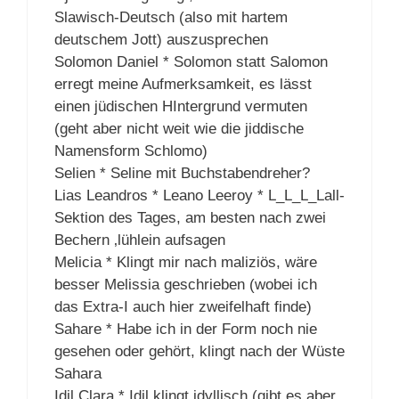
Slawisch-Deutsch (also mit hartem
deutschem Jott) auszusprechen
Solomon Daniel * Solomon statt Salomon
erregt meine Aufmerksamkeit, es lässt
einen jüdischen HIntergrund vermuten
(geht aber nicht weit wie die jiddische
Namensform Schlomo)
Selien * Seline mit Buchstabendreher?
Lias Leandros * Leano Leeroy * L_L_L_Lall-
Sektion des Tages, am besten nach zwei
Bechern ‚lühlein aufsagen
Melicia * Klingt mir nach maliziös, wäre
besser Melissia geschrieben (wobei ich
das Extra-I auch hier zweifelhaft finde)
Sahare * Habe ich in der Form noch nie
gesehen oder gehört, klingt nach der Wüste
Sahara
Idil Clara * Idil klingt idyllisch (gibt es aber