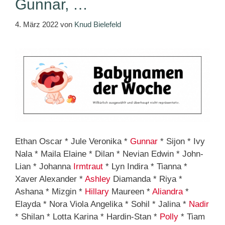
Gunnar, …
4. März 2022
von
Knud Bielefeld
Ethan Oscar * Jule Veronika *
Gunnar
* Sijon * Ivy
Nala * Maila Elaine * Dilan * Nevian Edwin * John-
Lian * Johanna
Irmtraut
* Lyn Indira * Tianna *
Xaver Alexander *
Ashley
Diamanda * Riya *
Ashana * Mizgin *
Hillary
Maureen *
Aliandra
*
Elayda * Nora Viola Angelika * Sohil * Jalina *
Nadir
* Shilan * Lotta Karina * Hardin-Stan *
Polly
* Tiam