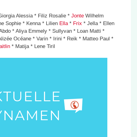
Giorgia Alessia * Filiz Rosalie *
Jonte
Wilhelm
ne Sophie * Kenna * Lilien
Ella
*
Frix
* Jella * Ellen
Abdo * Aliya Emmely * Sullyvan * Loan Matti *
Alizée Océane * Varin * Irini * Reik * Matteo Paul *
itlin
* Matija * Lene Tiril