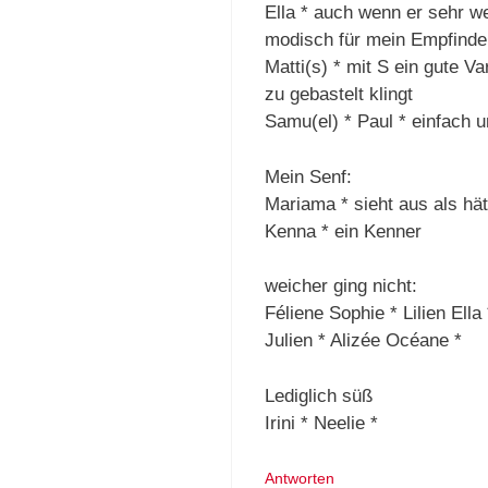
Ella * auch wenn er sehr w
modisch für mein Empfinde
Matti(s) * mit S ein gute V
zu gebastelt klingt
Samu(el) * Paul * einfach u
Mein Senf:
Mariama * sieht aus als hä
Kenna * ein Kenner
weicher ging nicht:
Féliene Sophie * Lilien Ell
Julien * Alizée Océane *
Lediglich süß
Irini * Neelie *
Antworten