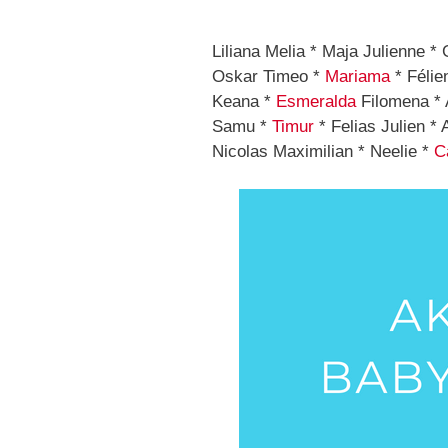
Liliana Melia * Maja Julienne * 
Oskar Timeo *
Mariama
* Félie
Keana *
Esmeralda
Filomena * 
Samu *
Timur
* Felias Julien * 
Nicolas Maximilian * Neelie *
Ca