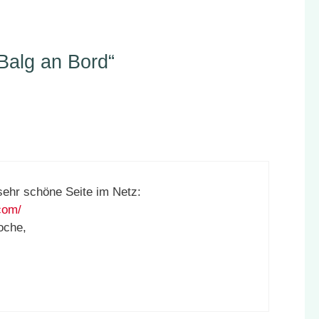
Balg an Bord“
sehr schöne Seite im Netz:
com/
oche,