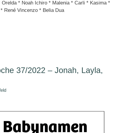
Orelda * Noah Ichiro * Malenia * Carli * Kasima *
* René Vincenzo * Belia Dua
he 37/2022 – Jonah, Layla,
feld