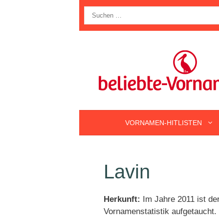
Zum
Suche
Inhalt
nach:
springen
VORNAMEN-HITLISTEN
Lavin
Herkunft:
Im Jahre 2011 ist de
Vornamenstatistik aufgetaucht. D