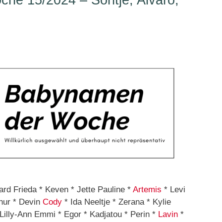
he 15/2024 – Sontje, Alvaro,
ard Frieda * Keven * Jette Pauline *
Artemis
* Levi
thur * Devin
Cody
* Ida Neeltje * Zerana * Kylie
 Lilly-Ann Emmi * Egor * Kadjatou * Perin *
Lavin
*