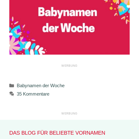
Kategorien
Babynamen der Woche
35 Kommentare
DAS BLOG FÜR BELIEBTE VORNAMEN