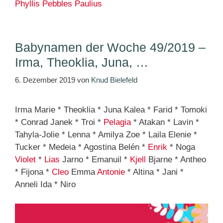
Phyllis
Pebbles
Paulius
Babynamen der Woche 49/2019 –
Irma, Theoklia, Juna, …
6. Dezember 2019
von
Knud Bielefeld
Irma Marie * Theoklia * Juna Kalea * Farid * Tomoki
* Conrad Janek * Troi *
Pelagia
* Atakan * Lavin *
Tahyla-Jolie * Lenna * Amilya Zoe * Laila Elenie *
Tucker * Medeia * Agostina Belén *
Enrik
* Noga
Violet
*
Lias
Jarno * Emanuil *
Kjell
Bjarne * Antheo
* Fijona *
Cleo
Emma
Antonie
* Altina * Jani *
Anneli Ida * Niro