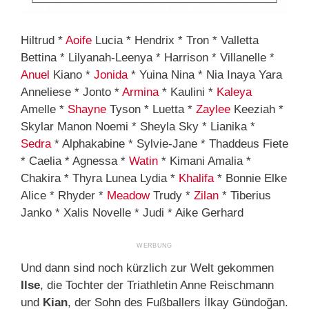
Hiltrud *
Aoife
Lucia * Hendrix * Tron * Valletta
Bettina * Lilyanah-Leenya * Harrison * Villanelle *
Anuel
Kiano *
Jonida
* Yuina Nina * Nia Inaya Yara
Anneliese * Jonto *
Armina
* Kaulini *
Kaleya
Amelle *
Shayne
Tyson * Luetta *
Zaylee
Keeziah *
Skylar Manon Noemi * Sheyla Sky * Lianika *
Sedra
* Alphakabine * Sylvie-Jane * Thaddeus Fiete
* Caelia * Agnessa *
Watin
* Kimani Amalia *
Chakira * Thyra Lunea Lydia *
Khalifa
* Bonnie Elke
Alice * Rhyder *
Meadow
Trudy *
Zilan
* Tiberius
Janko * Xalis Novelle * Judi * Aike Gerhard
Und dann sind noch kürzlich zur Welt gekommen
Ilse
, die Tochter der Triathletin Anne Reischmann
und
Kian
, der Sohn des Fußballers İlkay Gündoğan.