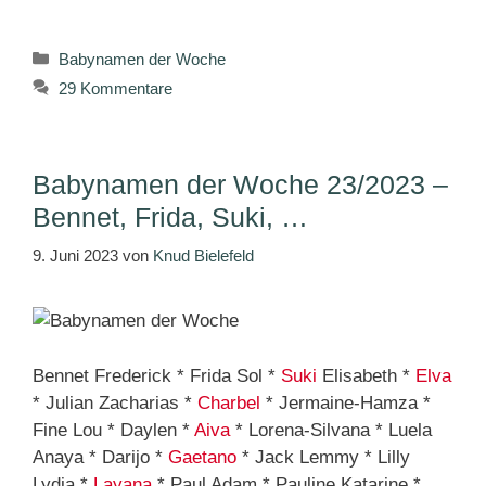
Kategorien
Babynamen der Woche
29 Kommentare
Babynamen der Woche 23/2023 –
Bennet, Frida, Suki, …
9. Juni 2023
von
Knud Bielefeld
Bennet Frederick * Frida Sol *
Suki
Elisabeth *
Elva
* Julian Zacharias *
Charbel
* Jermaine-Hamza *
Fine Lou * Daylen *
Aiva
* Lorena-Silvana * Luela
Anaya * Darijo *
Gaetano
* Jack Lemmy * Lilly
Lydia *
Layana
* Paul Adam * Pauline Katarine *