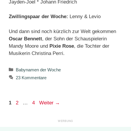
Jayden-Joel * Johann Friedrich
Zwillingspaar der Woche:
Lenny & Levio
Und dann sind noch kürzlich zur Welt gekommen
Oscar Bennett
, der Sohn der Schauspielerin
Mandy Moore und
Pixie Rose
, die Tochter der
Musikerin Christina Perri.
Kategorien
Babynamen der Woche
23 Kommentare
Seite
Seite
Seite
1
2
…
4
Weiter
→