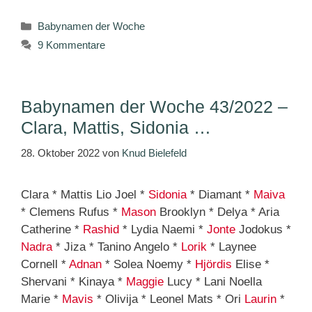
Kategorien
Babynamen der Woche
9 Kommentare
Babynamen der Woche 43/2022 –
Clara, Mattis, Sidonia …
28. Oktober 2022
von
Knud Bielefeld
Clara * Mattis Lio Joel *
Sidonia
* Diamant *
Maiva
* Clemens Rufus *
Mason
Brooklyn * Delya * Aria
Catherine *
Rashid
* Lydia Naemi *
Jonte
Jodokus *
Nadra
* Jiza * Tanino Angelo *
Lorik
* Laynee
Cornell *
Adnan
* Solea Noemy *
Hjördis
Elise *
Shervani * Kinaya *
Maggie
Lucy * Lani Noella
Marie *
Mavis
* Olivija * Leonel Mats * Ori
Laurin
*