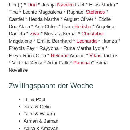
Lini (f) *
Drin
* Jesaja
Naveen
Lael * Elias Martin *
Tina * Leonie Magdalena * Raphael
Stefanos
*
Castiel * Hedda Martha * August Oliver * Eddie *
Dua Alara * Aria Chloe * Inara
Berisha
* Angelica
Daniela *
Ziva
* Mustafa Kemal *
Christabel
Magdalena * Emilio Bernhard *
Leonarda
* Hamza *
Freydis Fay * Rayyona * Runa Martha Lydia *
Freya-Runa Olea *
Helmine
Amalie *
Vikas
Tadeus
* Victoria Xenia * Artur Falk *
Pamina
Cosima
Novalise
Zwillingspaare der Woche
Till & Paul
Sara & Celin
Taim & Wisam
Arman & Jaman
Aaira & Amayah