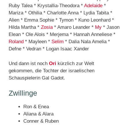
Ruby Talea * Krystallia-Theodora *
Adelaide
*
Mariza * Othilia * Charlotte Anna * Lydia Tabita *
Alien * Emma Sophie * Tymon * Kuno Leonhard *
Hilda Martha *
Zosia
* Amaro Leander *
My
* Jason
Elean * Ole Alois * Merjema * Hannah Anneliese *
Roland
* Mayleen *
Selim
* Dalia Nala Amelia *
Defne * Vedran * Logan Isaac Xander
Und dann ist noch
Ori
kürzlich zur Welt
gekommen, die Tochter der israelischen
Schauspielerin Gal Gadot.
Zwillinge
Ron & Enea
Aliana & Alara
Conner & Ruben