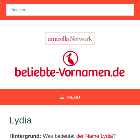
Zum
Suche
Inhalt
nach:
springen
MENÜ
Lydia
Hintergrund:
Was bedeutet
der Name Lydia
?