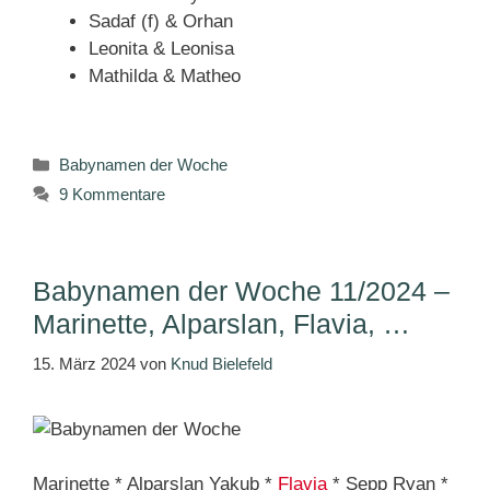
Sadaf (f) & Orhan
Leonita & Leonisa
Mathilda & Matheo
Kategorien
Babynamen der Woche
9 Kommentare
Babynamen der Woche 11/2024 –
Marinette, Alparslan, Flavia, …
15. März 2024
von
Knud Bielefeld
Marinette * Alparslan Yakub *
Flavia
* Sepp Ryan *