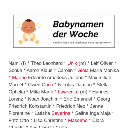
Nami (f) * Theo Leonhard *
Unik
(m) * Leif Oliver *
Sönke * Aaron Klaus * Carolin *
Gioia
Maria Monika
*
Marino
Edoardo Amadeus Juliano * Maximilian
Marcel * Gwen
Oona
* Nicolas Damian * Stella
Ophelia * Milia Marie *
Lawrence
(m) * Hannes
Lorenz * Noah Joachim * Eric Emanuel * Georg
Friedrich Konstantin * Friedrich Neo * Janne
Florentine * Latisha
Severina
* Selina Inga Maja *
Fritz Otto * Lisa Christine *
Massimo
* Clara
Claudia * Ylvi Christa * Ilea