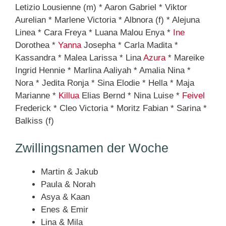
Letizio Lousienne (m) * Aaron Gabriel * Viktor
Aurelian * Marlene Victoria * Albnora (f) * Alejuna
Linea * Cara Freya * Luana Malou Enya *
Ine
Dorothea *
Yanna
Josepha * Carla Madita *
Kassandra * Malea Larissa * Lina
Azura
* Mareike
Ingrid Hennie * Marlina Aaliyah * Amalia Nina *
Nora * Jedita Ronja * Sina Elodie * Hella * Maja
Marianne *
Killua
Elias Bernd * Nina Luise *
Feivel
Frederick * Cleo Victoria * Moritz Fabian * Sarina *
Balkiss (f)
Zwillingsnamen der Woche
Martin & Jakub
Paula & Norah
Asya & Kaan
Enes & Emir
Lina & Mila