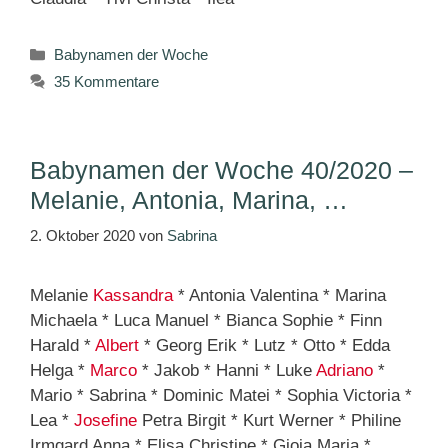
Kategorien
Babynamen der Woche
35 Kommentare
Babynamen der Woche 40/2020 –
Melanie, Antonia, Marina, …
2. Oktober 2020
von
Sabrina
Melanie
Kassandra
* Antonia Valentina * Marina
Michaela * Luca Manuel * Bianca Sophie * Finn
Harald *
Albert
* Georg Erik * Lutz * Otto * Edda
Helga *
Marco
* Jakob * Hanni * Luke
Adriano
*
Mario * Sabrina * Dominic Matei * Sophia Victoria *
Lea *
Josefine
Petra Birgit * Kurt Werner * Philine
Irmgard Anna * Elisa Christine * Gioia Maria *