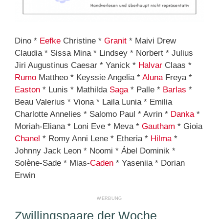
Dino *
Eefke
Christine *
Granit
* Maivi Drew
Claudia * Sissa Mina * Lindsey * Norbert * Julius
Jiri Augustinus Caesar * Yanick *
Halvar
Claas *
Rumo
Mattheo * Keyssie Angelia *
Aluna
Freya *
Easton
* Lunis * Mathilda
Saga
* Palle *
Barlas
*
Beau Valerius * Viona * Laila Lunia * Emilia
Charlotte Annelies * Salomo Paul * Avrin *
Danka
*
Moriah-Eliana * Loni Eve * Meva *
Gautham
* Gioia
Chanel
* Romy Anni Lene * Etheria *
Hilma
*
Johnny Jack Leon * Noomi * Ábel Dominik *
Solène-Sade * Mias-
Caden
* Yaseniia * Dorian
Erwin
Zwillingspaare der Woche