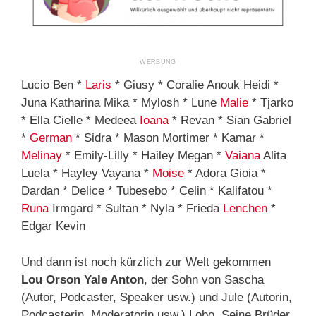
Lucio Ben *
Laris
* Giusy * Coralie Anouk Heidi *
Juna Katharina Mika * Mylosh * Lune
Malie
* Tjarko
* Ella Cielle * Medeea
Ioana
* Revan * Sian Gabriel
*
German
* Sidra * Mason Mortimer * Kamar *
Melinay
* Emily-Lilly * Hailey Megan *
Vaiana
Alita
Luela * Hayley Vayana *
Moise
* Adora Gioia *
Dardan * Delice * Tubesebo * Celin * Kalifatou *
Runa
Irmgard * Sultan * Nyla * Frieda
Lenchen
*
Edgar Kevin
Und dann ist noch kürzlich zur Welt gekommen
Lou Orson Yale Anton
, der Sohn von Sascha
(Autor, Podcaster, Speaker usw.) und Jule (Autorin,
Podcasterin, Moderatorin usw.) Lobo. Seine Brüder