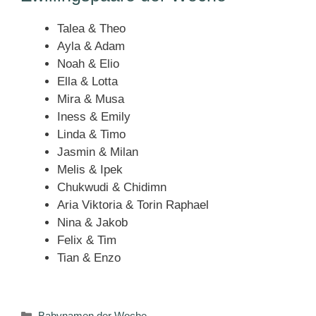
Talea & Theo
Ayla & Adam
Noah & Elio
Ella & Lotta
Mira & Musa
Iness & Emily
Linda & Timo
Jasmin & Milan
Melis & Ipek
Chukwudi & Chidimn
Aria Viktoria & Torin Raphael
Nina & Jakob
Felix & Tim
Tian & Enzo
Kategorien
Babynamen der Woche