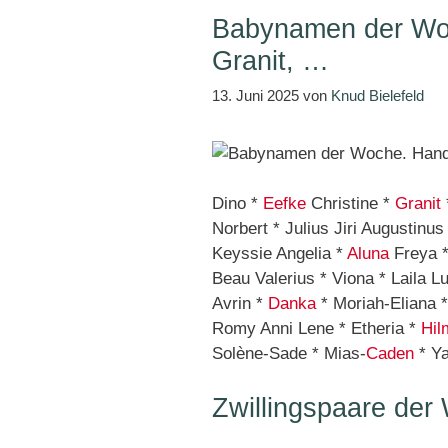
Babynamen der Woc
Granit, …
13. Juni 2025
von
Knud Bielefeld
Dino *
Eefke
Christine *
Granit
Norbert * Julius Jiri Augustinu
Keyssie Angelia *
Aluna
Freya 
Beau Valerius * Viona * Laila L
Avrin *
Danka
* Moriah-Eliana 
Romy Anni Lene * Etheria *
Hil
Solène-Sade * Mias-
Caden
* Ya
Zwillingspaare der