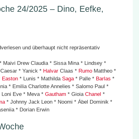
he 24/2025 – Dino, Eefke,
* Maivi Drew Claudia * Sissa Mina * Lindsey *
s Caesar * Yanick *
Halvar
Claas *
Rumo
Mattheo *
*
Easton
* Lunis * Mathilda
Saga
* Palle *
Barlas
*
unia * Emilia Charlotte Annelies * Salomo Paul *
* Loni Eve * Meva *
Gautham
* Gioia
Chanel
*
ma
* Johnny Jack Leon * Noomi * Ábel Dominik *
seniia * Dorian Erwin
 Woche