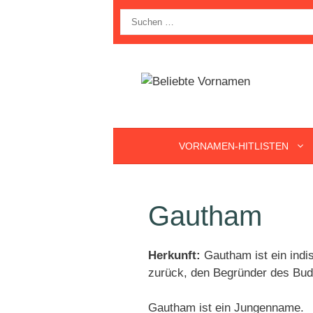
Zum
Suche
Inhalt
nach:
springen
VORNAMEN-HITLISTEN
Gautham
Herkunft:
Gautham ist ein ind
zurück, den Begründer des Bud
Gautham ist ein Jungenname.