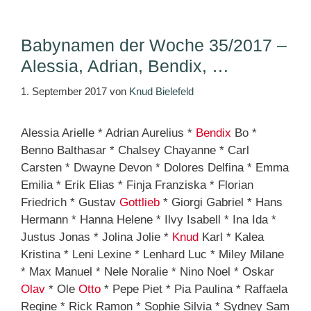
Babynamen der Woche 35/2017 –
Alessia, Adrian, Bendix, …
1. September 2017
von
Knud Bielefeld
Alessia Arielle * Adrian Aurelius *
Bendix
Bo *
Benno Balthasar * Chalsey Chayanne * Carl
Carsten * Dwayne Devon * Dolores Delfina * Emma
Emilia * Erik Elias * Finja Franziska * Florian
Friedrich * Gustav
Gottlieb
* Giorgi Gabriel * Hans
Hermann * Hanna Helene * Ilvy Isabell * Ina Ida *
Justus Jonas * Jolina Jolie *
Knud
Karl * Kalea
Kristina * Leni Lexine * Lenhard Luc * Miley Milane
* Max Manuel * Nele Noralie * Nino Noel * Oskar
Olav
* Ole
Otto
* Pepe Piet * Pia Paulina * Raffaela
Regine * Rick Ramon * Sophie Silvia * Sydney Sam