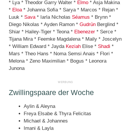
* Lya * Theodor Garry Walter *
Elmo
* Asja Makina
*
Eloa
* Johanna Sofia * Sarya * Marcos * Rejan *
Luuk *
Sava
* Iarla Nicholas
Séamus
* Brynn *
Diego Nikolas * Ayden Ramon *
Gudrún
Berglind *
Shiar * Hailey-Tiger * Teona *
Ebenezer
* Serce *
Tijana Mira * Feemke Magdalena * Maily * Joscelyn
* William Edward * Jayda
Keziah
Elise *
Shadi
*
Mars * Theo Hans * Noma Semsi Anais * Flori *
Melona * Zeno Maximilian * Bogus * Leonora
Junona
Zwillingspaare der Woche
Aylin & Aleyna
Freya Elsabe & Thyra Felicitas
Michael & Johannes
Imani & Layla