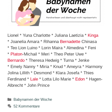
Lionel * Yuna Charlotte * Juliana Laetizia *
Kinga
* Joanelia Amara * Rihanna
Bernadette
Chinasa
* Teo Lion Luino * Lorin Maira * Almedina * Feni
*
Platon
-Michail * Meri * Theo Peter Uwe *
Bernardo
* Theresa Hedwig * Turna * Jenke
* Emely Nanny * Miria * Knud * Ameyra * Harmony
Jolina Lillith * Desmond * Klara Josefa * Thies
Ferdinand *
Lale
* Lotta Lilo Marie *
Edon
* Hagen-
Albrecht * John Prince
Kategorien
Babynamen der Woche
52 Kommentare