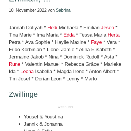
18. November 2022
von
Sabrina
Jannah Daliyah *
Hedi
Michaela * Emilian
Jesco
*
Tina Marie * Ima Maria *
Edda
* Tessa Maria
Herta
Petra * Ava Sophie * Haylie Maxine *
Faye
* Vera *
Frido Korbinian * Lionel Jamie * Alina Elisabeth *
Jermaine Jakob * Nina * Dominick Rudolf * Asta *
Rune
* Valentin Manuel * Rebecca Grâce * Marieke
Ida *
Leona
Isabella * Magda Irene * Anton Albert *
Tim Josef * Dorian Leon * Lenny * Marlo
Zwillinge
Yousef & Youstina
Jannik & Johanna