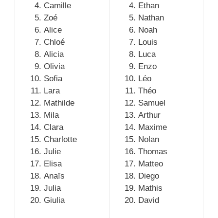
Camille
Ethan
Zoé
Nathan
Alice
Noah
Chloé
Louis
Alicia
Luca
Olivia
Enzo
Sofia
Léo
Lara
Théo
Mathilde
Samuel
Mila
Arthur
Clara
Maxime
Charlotte
Nolan
Julie
Thomas
Elisa
Matteo
Anaïs
Diego
Julia
Mathis
Giulia
David