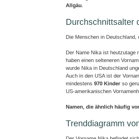
Allgäu
.
Durchschnittsalter
Die Menschen in Deutschland, d
Der Name Nika ist heutzutage r
haben einen selteneren Vornam
wurde Nika in Deutschland ung
Auch in den USA ist der Vornam
mindestens
970 Kinder
so gena
US-amerikanischen Vornamenhit
Namen, die ähnlich häufig v
Trenddiagramm von
Der Vorname Nika befindet sic