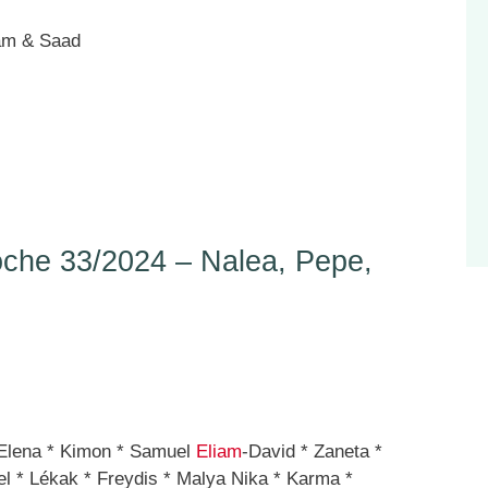
m & Saad
he 33/2024 – Nalea, Pepe,
lena * Kimon * Samuel
Eliam
-David * Zaneta *
l * Lékak * Freydis * Malya Nika * Karma *