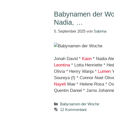
Babynamen der Woc
Nadia, …
5. September 2025
von
Sabrina
Jonah David *
Kaon
* Nadia Ale
Leontina
* Lotta Henriette * He
Olivia * Henry Wanja *
Lumen
Y
Soureya (f) * Connor Noel Olive
Nayeli
Mae * Helene Rosa * Osk
Quentin Daniel * Jarno Johanne
Kategorien
Babynamen der Woche
12 Kommentare