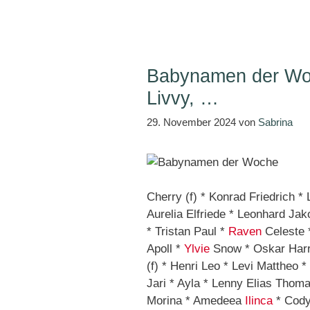
Babynamen der Woc
Livvy, …
29. November 2024
von
Sabrina
Cherry (f) * Konrad Friedrich *
Aurelia Elfriede * Leonhard Jak
* Tristan Paul *
Raven
Celeste *
Apoll *
Ylvie
Snow * Oskar Harry
(f) * Henri Leo * Levi Mattheo 
Jari * Ayla * Lenny Elias Thom
Morina * Amedeea
Ilinca
* Cody