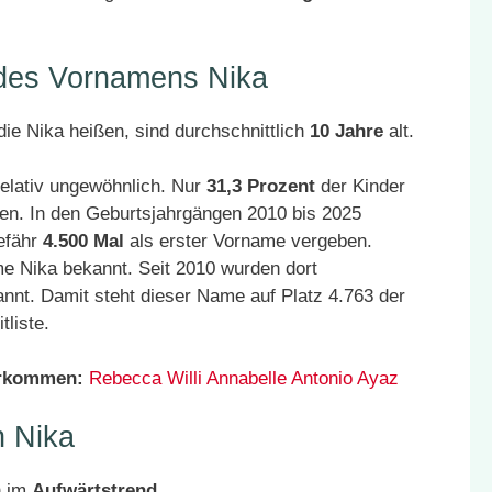
 des Vornamens Nika
ie Nika heißen, sind durchschnittlich
10 Jahre
alt.
elativ ungewöhnlich. Nur
31,3 Prozent
der Kinder
en. In den Geburtsjahrgängen 2010 bis 2025
efähr
4.500 Mal
als erster Vorname vergeben.
e Nika bekannt. Seit 2010 wurden dort
nnt. Damit steht dieser Name auf Platz 4.763 der
liste.
orkommen:
Rebecca
Willi
Annabelle
Antonio
Ayaz
 Nika
h im
Aufwärtstrend
.