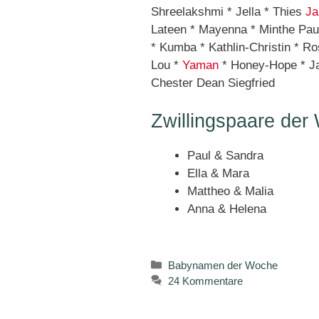
Shreelakshmi * Jella * Thies
Ja
Lateen * Mayenna * Minthe Pau
* Kumba * Kathlin-Christin * R
Lou *
Yaman
* Honey-Hope * Ja
Chester Dean Siegfried
Zwillingspaare der
Paul & Sandra
Ella & Mara
Mattheo & Malia
Anna & Helena
Kategorien
Babynamen der Woche
24 Kommentare