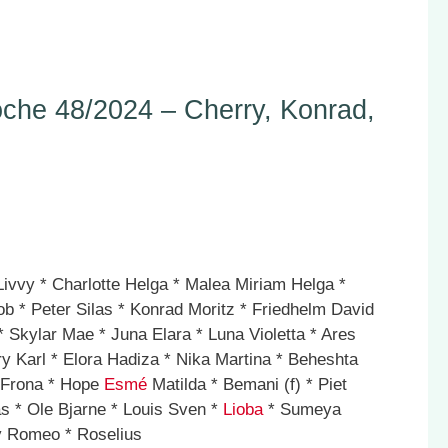
he 48/2024 – Cherry, Konrad,
 Livvy * Charlotte Helga * Malea Miriam Helga *
ob * Peter Silas * Konrad Moritz * Friedhelm David
 Skylar Mae * Juna Elara * Luna Violetta * Ares
 Karl * Elora Hadiza * Nika Martina * Beheshta
* Frona * Hope
Esmé
Matilda * Bemani (f) * Piet
as * Ole Bjarne * Louis Sven *
Lioba
* Sumeya
 Romeo * Roselius