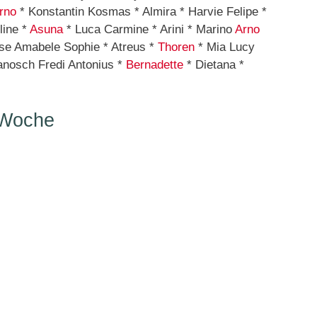
rno
* Konstantin Kosmas * Almira * Harvie Felipe *
line *
Asuna
* Luca Carmine * Arini * Marino
Arno
ose Amabele Sophie * Atreus *
Thoren
* Mia Lucy
nosch Fredi Antonius *
Bernadette
* Dietana *
 Woche