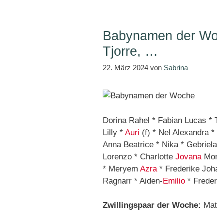
Babynamen der Woc
Tjorre, …
22. März 2024
von
Sabrina
Dorina Rahel * Fabian Lucas * T
Lilly *
Auri
(f) * Nel Alexandra 
Anna Beatrice * Nika * Gebriel
Lorenzo * Charlotte
Jovana
Mon
* Meryem
Azra
* Frederike Jo
Ragnarr * Aiden-
Emilio
* Freder
Zwillingspaar der Woche:
Mat