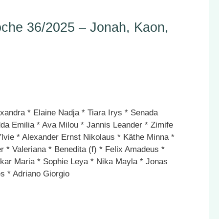
he 36/2025 – Jonah, Kaon,
xandra * Elaine Nadja * Tiara Irys * Senada
dda Emilia * Ava Milou * Jannis Leander * Zimife
lvie * Alexander Ernst Nikolaus * Käthe Minna *
r * Valeriana * Benedita (f) * Felix Amadeus *
ar Maria * Sophie Leya * Nika Mayla * Jonas
s * Adriano Giorgio