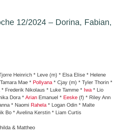
he 12/2024 – Dorina, Fabian,
jorre Heinrich * Leve (m) * Elsa Elise * Helene
* Tamara Mae *
Pollyana
* Cjay (m) * Tyler Thorin *
a * Frederik Nikolaus * Luke Tamme *
Iwa
* Lio
ika Dora *
Arian
Emanuel *
Eeske
(f) * Riley Ann
hanna * Naomi
Rahela
* Logan Odin * Malte
ik Bo * Avelina Kerstin * Liam Curtis
hilda & Mattheo