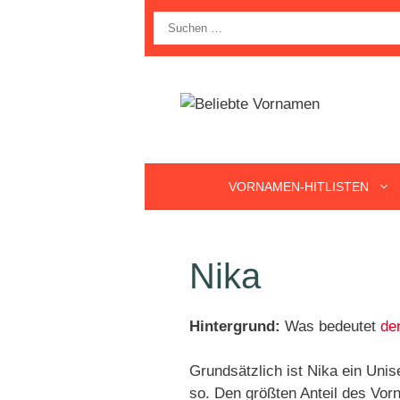
Zum
Suche
Inhalt
nach:
springen
VORNAMEN-HITLISTEN
Nika
Hintergrund:
Was bedeutet
de
Grundsätzlich ist Nika ein Un
so. Den größten Anteil des Vor