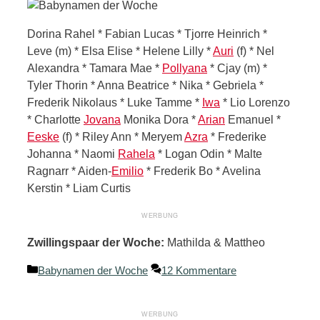
Dorina Rahel * Fabian Lucas * Tjorre Heinrich *
Leve (m) * Elsa Elise * Helene Lilly *
Auri
(f) * Nel
Alexandra * Tamara Mae *
Pollyana
* Cjay (m) *
Tyler Thorin * Anna Beatrice * Nika * Gebriela *
Frederik Nikolaus * Luke Tamme *
Iwa
* Lio Lorenzo
* Charlotte
Jovana
Monika Dora *
Arian
Emanuel *
Eeske
(f) * Riley Ann * Meryem
Azra
* Frederike
Johanna * Naomi
Rahela
* Logan Odin * Malte
Ragnarr * Aiden-
Emilio
* Frederik Bo * Avelina
Kerstin * Liam Curtis
Zwillingspaar der Woche:
Mathilda & Mattheo
Kategorien
Babynamen der Woche
12 Kommentare