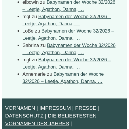
elbowin
zu
Babynamen der Woche 32/2026
– Leetje, Agathon, Danna, …
mgl
zu
Babynamen der Woche 32/2026 –
Leetje, Agathon, Danna, …
LoBe
zu
Babynamen der Woche 32/2026 –
Leetje, Agathon, Danna, …
Sabrina
zu
Babynamen der Woche 32/2026
– Leetje, Agathon, Danna, …
mgl
zu
Babynamen der Woche 32/2026 –
Leetje, Agathon, Danna, …
Annemarie
zu
Babynamen der Woche
32/2026 – Leetje, Agathon, Danna, …
VORNAMEN
|
IMPRESSUM
|
PRESSE
|
DATENSCHUTZ
|
DIE BELIEBTESTEN
VORNAMEN DES JAHRES
|