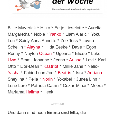
Billie Maverick * Hilko * Eetje Lieselotte * Aurelia
Margaretha * Noble *
Yanko
* Liam Alaric * Yoku
Lou * Saidy Anna Annette * Zoe Tess * Luysa
Scheilin *
Alayna
* Hilda Eeske * Dave * Egon
Ronny * Naylen
Ocean
* Ugonna * Eliese * Luke
Uwe
* Emmi Johanne * Jenno *
Arissa
* Lovi * Karl
Otto * Lior-Dean *
Kastriot
* Millie Jane * Nelio-
Yasha
* Fabio-Luan Joe *
Beatris
* Isra *
Adriana
Sheylina * Pella *
Norin
* Yokabel * Junea Linn *
Lene Lore * Patricia Catrin * Cezar-Mihai * Meera *
Mariama
Halima
* Henk
Und dann sind noch
Emma und Ella
, die