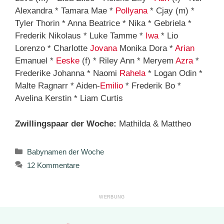
Alexandra * Tamara Mae *
Pollyana
* Cjay (m) *
Tyler Thorin * Anna Beatrice * Nika * Gebriela *
Frederik Nikolaus * Luke Tamme *
Iwa
* Lio
Lorenzo * Charlotte
Jovana
Monika Dora *
Arian
Emanuel *
Eeske
(f) * Riley Ann * Meryem
Azra
*
Frederike Johanna * Naomi
Rahela
* Logan Odin *
Malte Ragnarr * Aiden-
Emilio
* Frederik Bo *
Avelina Kerstin * Liam Curtis
Zwillingspaar der Woche:
Mathilda & Mattheo
Kategorien
Babynamen der Woche
12 Kommentare