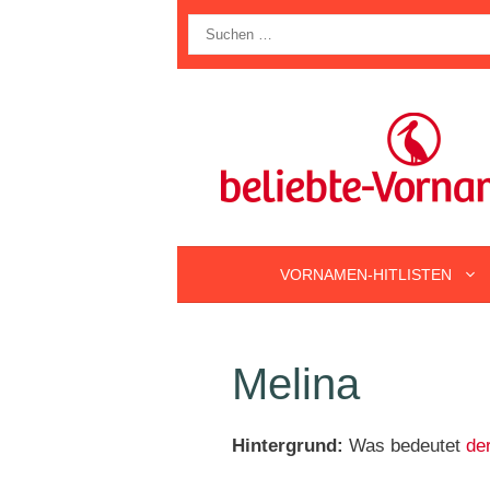
Zum
Suche
Inhalt
nach:
springen
VORNAMEN-HITLISTEN
Melina
Hintergrund:
Was bedeutet
de