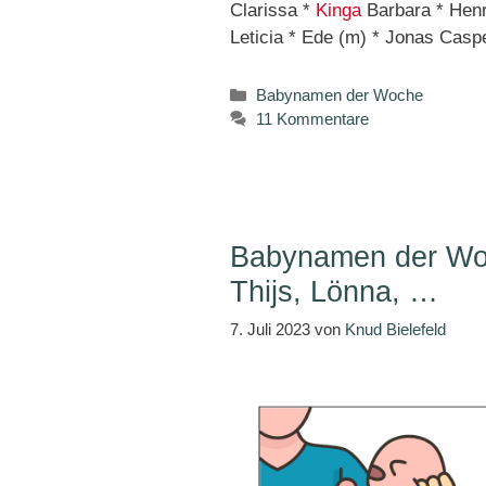
Clarissa *
Kinga
Barbara * Henri
Leticia * Ede (m) * Jonas Casp
Kategorien
Babynamen der Woche
11 Kommentare
Babynamen der Woc
Thijs, Lönna, …
7. Juli 2023
von
Knud Bielefeld