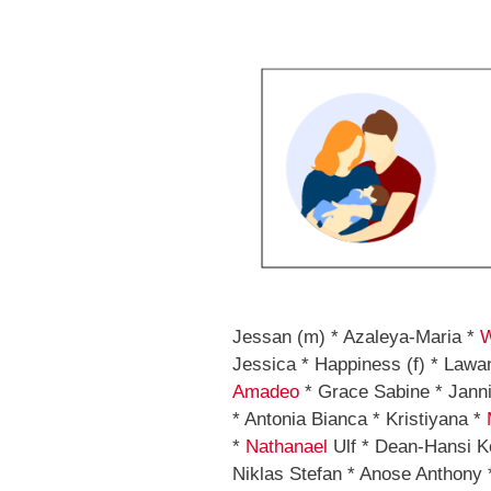
Jessan (m) * Azaleya-Maria *
W
Jessica * Happiness (f) * Lawan
Amadeo
* Grace Sabine * Jannis
* Antonia Bianca * Kristiyana *
*
Nathanael
Ulf * Dean-Hansi Ke
Niklas Stefan * Anose Anthony