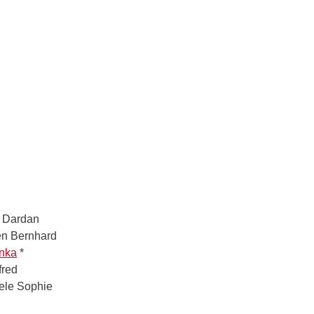
* Dardan
den Bernhard
nka
*
fred
ele Sophie