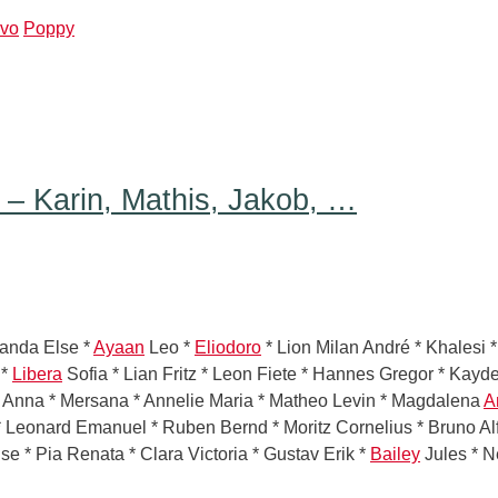
vo
Poppy
 Karin, Mathis, Jakob, …
anda Else *
Ayaan
Leo *
Eliodoro
* Lion Milan André * Khalesi 
 *
Libera
Sofia * Lian Fritz * Leon Fiete * Hannes Gregor * Kay
a Anna * Mersana * Annelie Maria * Matheo Levin * Magdalena
A
 Leonard Emanuel * Ruben Bernd * Moritz Cornelius * Bruno Al
se * Pia Renata * Clara Victoria * Gustav Erik *
Bailey
Jules * N