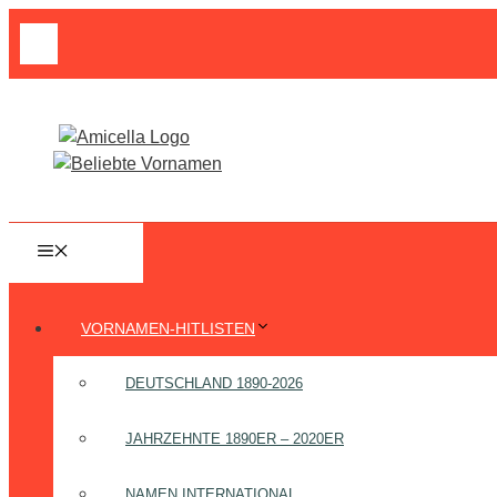
Zum
Suche
Inhalt
nach:
springen
MENÜ
VORNAMEN-HITLISTEN
DEUTSCHLAND 1890-2026
JAHRZEHNTE 1890ER – 2020ER
NAMEN INTERNATIONAL