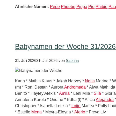
Ähnliche Namen:
Pepe
Phoebe
Pippa
Pio
Phibie
Paa
Babynamen der Woche 31/2026 –
31. Juli 2026
31. Juli 2026
von
Sabrina
Karin * Mathis Klaus * Jakob Harvey *
Nejla
Morina * W
(m) * Roni Destan * Aurora
Andromeda
* Alwa Mathilda
Benito * Hayley Alexis *
Amila
* Leni Mila *
Sila
* Glori
Annalena Karola * Ondine * Edha (f) * Alicia
Alejandra
*
Christopher * Isabella Letizia *
Lotje
Marlea * Polly Loui
* Estelle
Mena
* Meyra-Eleyna *
Alerio
* Freya Liv