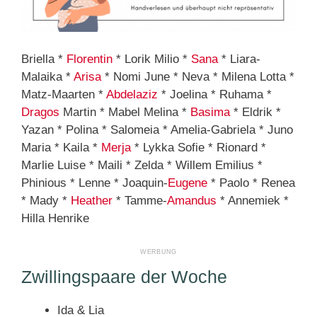
Briella *
Florentin
* Lorik Milio *
Sana
* Liara-
Malaika *
Arisa
* Nomi June * Neva * Milena Lotta *
Matz-Maarten *
Abdelaziz
* Joelina * Ruhama *
Dragos
Martin * Mabel Melina *
Basima
* Eldrik *
Yazan * Polina * Salomeia * Amelia-Gabriela * Juno
Maria * Kaila *
Merja
* Lykka Sofie * Rionard *
Marlie Luise * Maili * Zelda * Willem Emilius *
Phinious * Lenne * Joaquin-
Eugene
* Paolo * Renea
* Mady *
Heather
* Tamme-
Amandus
* Annemiek *
Hilla Henrike
Zwillingspaare der Woche
Ida & Lia