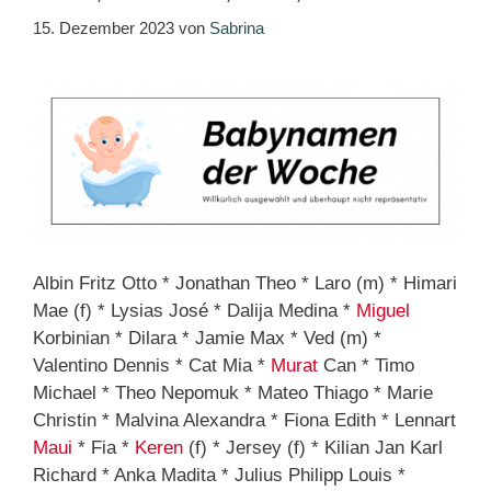
15. Dezember 2023
von
Sabrina
Albin Fritz Otto * Jonathan Theo * Laro (m) * Himari
Mae (f) * Lysias José * Dalija Medina *
Miguel
Korbinian * Dilara * Jamie Max * Ved (m) *
Valentino Dennis * Cat Mia *
Murat
Can * Timo
Michael * Theo Nepomuk * Mateo Thiago * Marie
Christin * Malvina Alexandra * Fiona Edith * Lennart
Maui
* Fia *
Keren
(f) * Jersey (f) * Kilian Jan Karl
Richard * Anka Madita * Julius Philipp Louis *