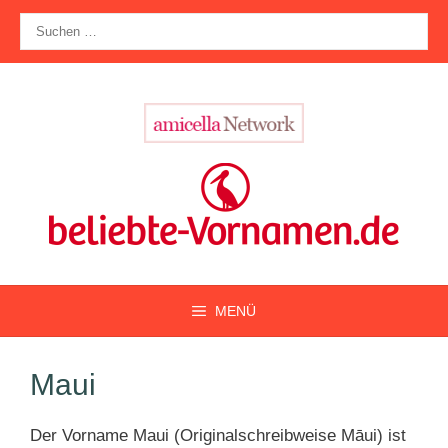
Zum
Suche
Inhalt
nach:
springen
MENÜ
Maui
Der Vorname Maui (Originalschreibweise Māui) ist