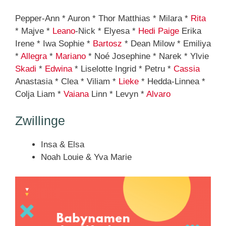
Pepper-Ann * Auron * Thor Matthias * Milara *
Rita
* Majve *
Leano
-Nick * Elyesa *
Hedi
Paige
Erika
Irene * Iwa Sophie *
Bartosz
* Dean Milow * Emiliya
*
Allegra
*
Mariano
* Noé Josephine * Narek * Ylvie
Skadi
*
Edwina
* Liselotte Ingrid * Petru *
Cassia
Anastasia * Clea * Viliam *
Lieke
* Hedda-Linnea *
Colja Liam *
Vaiana
Linn * Levyn *
Alvaro
Zwillinge
Insa & Elsa
Noah Louie & Yva Marie