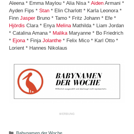
Aleena * Emma Maylou * Alia Nisa *
Aiden
Armani *
Ayden Fips *
Stan
* Elin Charlott * Karla Leonora *
Finn
Jasper
Bruno * Tamo * Fritz Johann * Efe *
Hjördis
Clara * Enya
Melina
Mathilda * Liam Jordan
* Catalina Amana *
Malika
Maryanne * Bo Friedrich
*
Ejona
* Finja
Jolanthe
* Felix Mico * Karl Otto *
Lorient * Hannes Nikolaus
Kategorien
Babynamen der Woche