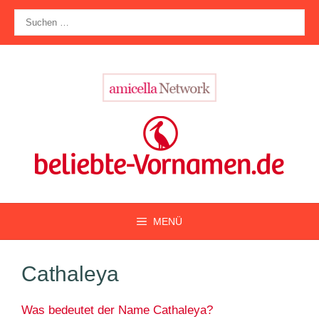
Zum
Suche
Inhalt
nach:
springen
MENÜ
Cathaleya
Was bedeutet der Name Cathaleya?