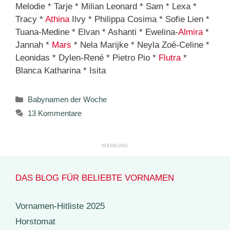
Melodie * Tarje * Milian Leonard * Sam * Lexa *
Tracy *
Athina
Ilvy * Philippa Cosima * Sofie Lien *
Tuana-Medine * Elvan * Ashanti * Ewelina-
Almira
*
Jannah *
Mars
* Nela Marijke * Neyla Zoé-Celine *
Leonidas * Dylen-René * Pietro Pio *
Flutra
*
Blanca Katharina * Isita
Kategorien
Babynamen der Woche
13 Kommentare
DAS BLOG FÜR BELIEBTE VORNAMEN
Vornamen-Hitliste 2025
Horstomat