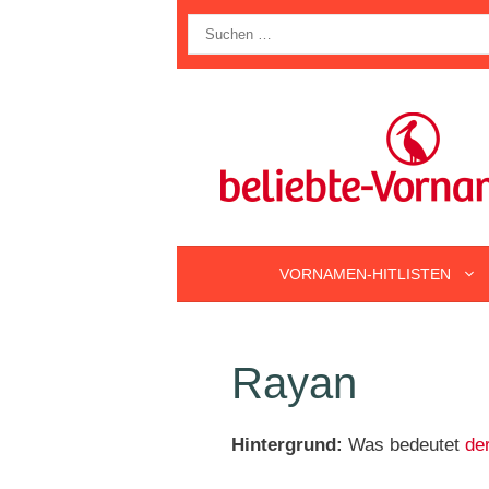
Zum
Suche
Inhalt
nach:
springen
VORNAMEN-HITLISTEN
Rayan
Hintergrund:
Was bedeutet
de