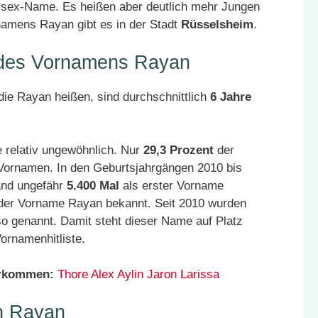
nisex-Name. Es heißen aber deutlich mehr Jungen
namens Rayan gibt es in der Stadt
Rüsselsheim
.
r des Vornamens Rayan
ie Rayan heißen, sind durchschnittlich
6 Jahre
 relativ ungewöhnlich. Nur
29,3 Prozent
der
 Vornamen. In den Geburtsjahrgängen 2010 bis
and ungefähr
5.400 Mal
als erster Vorname
 der Vorname Rayan bekannt. Seit 2010 wurden
o genannt. Damit steht dieser Name auf Platz
ornamenhitliste.
orkommen:
Thore
Alex
Aylin
Jaron
Larissa
n Rayan