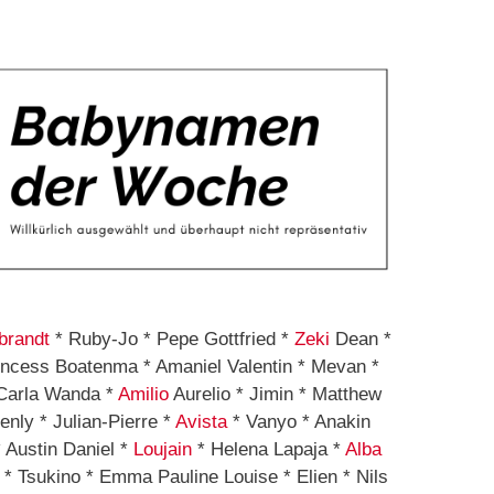
randt
* Ruby-Jo * Pepe Gottfried *
Zeki
Dean *
rincess Boatenma * Amaniel Valentin * Mevan *
Carla Wanda *
Amilio
Aurelio * Jimin * Matthew
enly * Julian-Pierre *
Avista
* Vanyo * Anakin
 Austin Daniel *
Loujain
* Helena Lapaja *
Alba
* Tsukino * Emma Pauline Louise * Elien * Nils