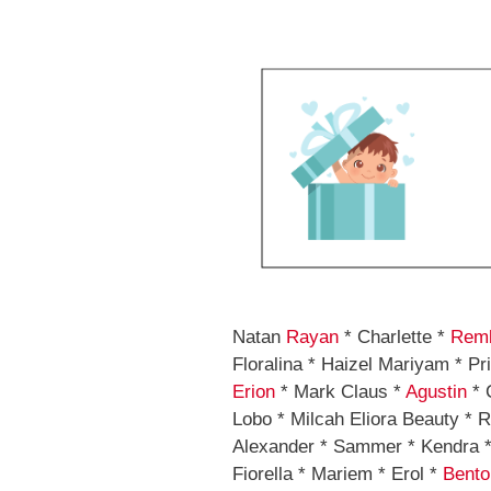
Natan
Rayan
* Charlette *
Remb
Floralina * Haizel Mariyam * P
Erion
* Mark Claus *
Agustin
* 
Lobo * Milcah Eliora Beauty * R
Alexander * Sammer * Kendra *
Fiorella * Mariem * Erol *
Bento