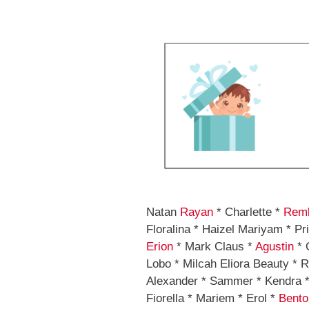
Natan
Rayan
* Charlette *
Remb
Floralina * Haizel Mariyam * P
Erion
* Mark Claus *
Agustin
* 
Lobo * Milcah Eliora Beauty * R
Alexander * Sammer * Kendra *
Fiorella * Mariem * Erol *
Bento