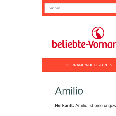
Zum
Suche
Inhalt
nach:
springen
VORNAMEN-HITLISTEN
Amilio
Herkunft:
Amilio ist eine ung