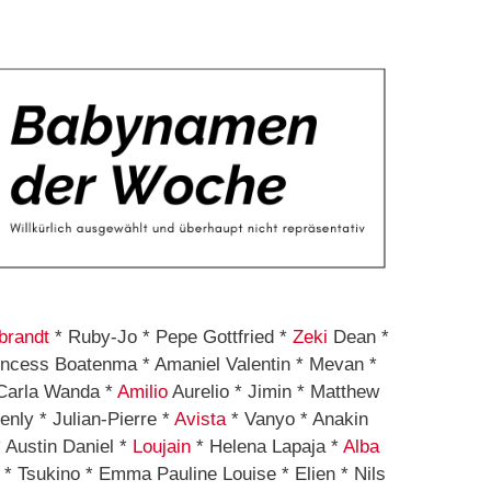
randt
* Ruby-Jo * Pepe Gottfried *
Zeki
Dean *
rincess Boatenma * Amaniel Valentin * Mevan *
Carla Wanda *
Amilio
Aurelio * Jimin * Matthew
enly * Julian-Pierre *
Avista
* Vanyo * Anakin
 Austin Daniel *
Loujain
* Helena Lapaja *
Alba
* Tsukino * Emma Pauline Louise * Elien * Nils