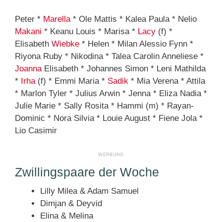
Peter *
Marella
* Ole Mattis * Kalea Paula * Nelio
Makani
* Keanu Louis * Marisa *
Lacy
(f) *
Elisabeth
Wiebke
* Helen * Milan Alessio Fynn *
Riyona Ruby * Nikodina * Talea Carolin Anneliese *
Joanna
Elisabeth * Johannes Simon * Leni Mathilda
*
Irha
(f) * Emmi Maria *
Sadik
* Mia Verena * Attila
* Marlon Tyler * Julius Arwin * Jenna * Eliza Nadia *
Julie Marie * Sally Rosita * Hammi (m) * Rayan-
Dominic * Nora Silvia * Louie August * Fiene Jola *
Lio Casimir
Zwillingspaare der Woche
Lilly Milea & Adam Samuel
Dimjan & Deyvid
Elina & Melina