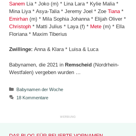
Sanem
Lia * Joko (m) * Lina Lara * Kylie Malia *
Mina Liya * Asya-Talia * Jeremy Joel * Zoe
Tiana
*
Emirhan
(m) * Mila Sophia Johanna * Elijah Oliver *
Christoph
* Matti Julius * Laya (f) *
Mete
(m) * Ella
Floriana * Maxim Tiberius
Zwillinge:
Anna & Klara * Luisa & Luca
Babynamen, die 2021 in
Remscheid
(Nordrhein-
Westfalen) vergeben wurden …
Kategorien
Babynamen der Woche
18 Kommentare
DAS BLOG FÜR BELIEBTE VORNAMEN