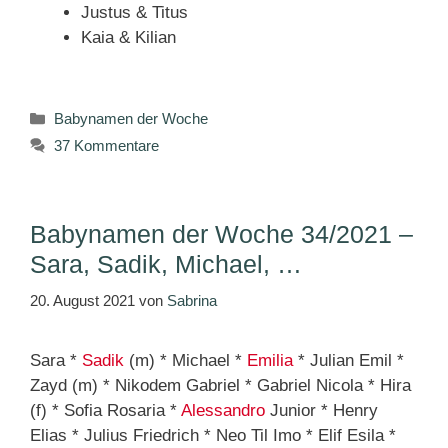
Justus & Titus
Kaia & Kilian
Kategorien
Babynamen der Woche
37 Kommentare
Babynamen der Woche 34/2021 –
Sara, Sadik, Michael, …
20. August 2021
von
Sabrina
Sara *
Sadik
(m) * Michael *
Emilia
* Julian Emil *
Zayd (m) * Nikodem Gabriel * Gabriel Nicola * Hira
(f) * Sofia Rosaria *
Alessandro
Junior * Henry
Elias * Julius Friedrich * Neo Til Imo * Elif Esila *