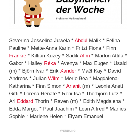
Severina-Jesselina Juwela *
Abdul
Malik * Felina
Pauline * Mette-Anna Karin * Fritzi Fiona * Finn
Frankie
* Killian Kuzey * Sadik
Alim
* Marlon Attila *
Gabor * Hailey
Réka
* Avenya * Max Eugen * Usaid
(m) * Björn Ivar * Erik
Xander
* Maël Kay * David
Andreas * Julian
Wilm
* Merle Bea * Magdalena-
Katharina * Finn Simon *
Arianit
(m) * Leonie Anett
Gitti * Lorena Renate * Reni Isa * Thorbjörn Lutz *
Ari
Eddard
Thorin * Raven (m) * Edith Magdalena *
Edda Margot * Paul Joachim * Lean Alfred * Marlies
Sophie * Marlene Helen * Elyam Emanuel