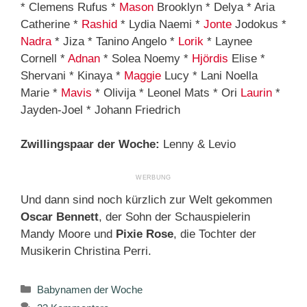
* Clemens Rufus *
Mason
Brooklyn * Delya * Aria
Catherine *
Rashid
* Lydia Naemi *
Jonte
Jodokus *
Nadra
* Jiza * Tanino Angelo *
Lorik
* Laynee
Cornell *
Adnan
* Solea Noemy *
Hjördis
Elise *
Shervani * Kinaya *
Maggie
Lucy * Lani Noella
Marie *
Mavis
* Olivija * Leonel Mats * Ori
Laurin
*
Jayden-Joel * Johann Friedrich
Zwillingspaar der Woche:
Lenny & Levio
Und dann sind noch kürzlich zur Welt gekommen
Oscar Bennett
, der Sohn der Schauspielerin
Mandy Moore und
Pixie Rose
, die Tochter der
Musikerin Christina Perri.
Kategorien
Babynamen der Woche