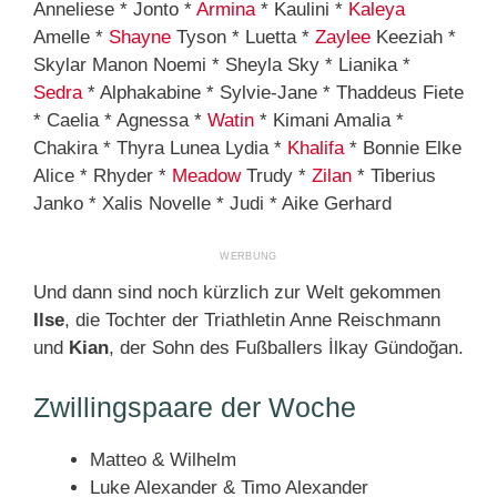
Anneliese * Jonto *
Armina
* Kaulini *
Kaleya
Amelle *
Shayne
Tyson * Luetta *
Zaylee
Keeziah *
Skylar Manon Noemi * Sheyla Sky * Lianika *
Sedra
* Alphakabine * Sylvie-Jane * Thaddeus Fiete
* Caelia * Agnessa *
Watin
* Kimani Amalia *
Chakira * Thyra Lunea Lydia *
Khalifa
* Bonnie Elke
Alice * Rhyder *
Meadow
Trudy *
Zilan
* Tiberius
Janko * Xalis Novelle * Judi * Aike Gerhard
Und dann sind noch kürzlich zur Welt gekommen
Ilse
, die Tochter der Triathletin Anne Reischmann
und
Kian
, der Sohn des Fußballers İlkay Gündoğan.
Zwillingspaare der Woche
Matteo & Wilhelm
Luke Alexander & Timo Alexander