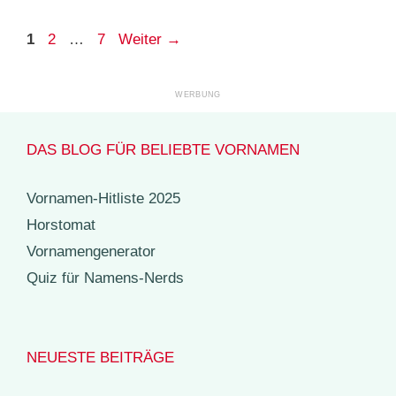
Seite
Seite
Seite
1
2
…
7
Weiter
→
DAS BLOG FÜR BELIEBTE VORNAMEN
Vornamen-Hitliste 2025
Horstomat
Vornamengenerator
Quiz für Namens-Nerds
NEUESTE BEITRÄGE