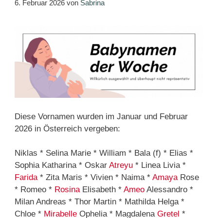
6. Februar 2026
von
Sabrina
Diese Vornamen wurden im Januar und Februar
2026 in Österreich vergeben:
Niklas * Selina Marie * William * Bala (f) * Elias *
Sophia Katharina * Oskar
Atreyu
* Linea Livia *
Farida
* Zita Maris * Vivien * Naima *
Amaya
Rose
* Romeo *
Rosina
Elisabeth *
Ameo
Alessandro *
Milan Andreas * Thor Martin * Mathilda Helga *
Chloe *
Mirabelle
Ophelia * Magdalena
Gretel
*