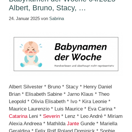
Albert, Bruno, Stacy, …
24. Januar 2025
von
Sabrina
Albert Silvester * Bruno * Stacy * Henry Daniel
Brian * Elisabeth Sabine * Jarno Klaus * Theo
Leopold * Olivia Elisabeth * Ivo * Kira Leonie *
Maurice Laurenzio * Luis Maurice * Eva Carina *
Catarina
Leni *
Severin
* Lenz * Leo André * Miriam
Alexia Andreea * Mathilda
Jante
Gunde * Mariella
Geraldina * Felix Rolf Roland Dominick * Sophie