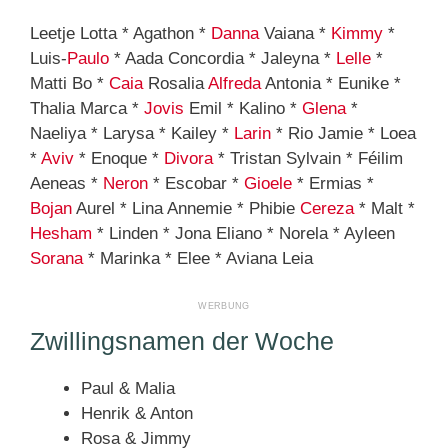
Leetje Lotta * Agathon *
Danna
Vaiana *
Kimmy
*
Luis-
Paulo
* Aada Concordia * Jaleyna *
Lelle
*
Matti Bo *
Caia
Rosalia
Alfreda
Antonia * Eunike *
Thalia Marca *
Jovis
Emil * Kalino *
Glena
*
Naeliya * Larysa * Kailey *
Larin
* Rio Jamie * Loea
*
Aviv
* Enoque *
Divora
* Tristan Sylvain * Féilim
Aeneas *
Neron
* Escobar *
Gioele
* Ermias *
Bojan
Aurel * Lina Annemie * Phibie
Cereza
* Malt *
Hesham
* Linden * Jona Eliano * Norela * Ayleen
Sorana
* Marinka * Elee * Aviana Leia
Zwillingsnamen der Woche
Paul & Malia
Henrik & Anton
Rosa & Jimmy