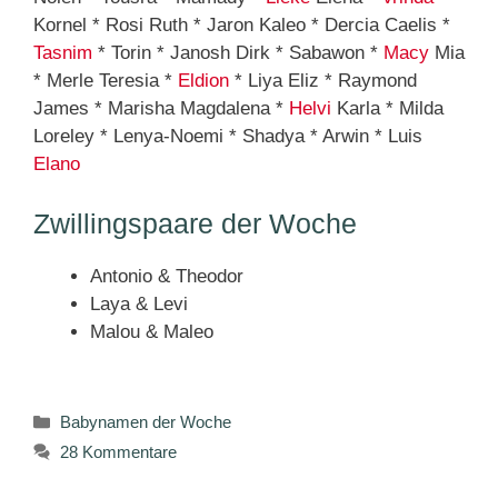
Kornel * Rosi Ruth * Jaron Kaleo * Dercia Caelis *
Tasnim
* Torin * Janosh Dirk * Sabawon *
Macy
Mia
* Merle Teresia *
Eldion
* Liya Eliz * Raymond
James * Marisha Magdalena *
Helvi
Karla * Milda
Loreley * Lenya-Noemi * Shadya * Arwin * Luis
Elano
Zwillingspaare der Woche
Antonio & Theodor
Laya & Levi
Malou & Maleo
Kategorien
Babynamen der Woche
28 Kommentare