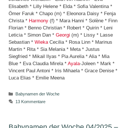
Elisabeth * Lilly Helene * Elda * Sofia Valentina *
Ömer Faruk * Chapo (m) * Eleonora Daisy * Fenja
Christa *
Harmony
(f) * Mara Hanni * Solène * Finn
Florian * Benno Christian * Robert * Quirin * Leni
Leticia * Simon Dan *
Georgi
(m) * Lissy * Lasse
Sebastian *
Wieka
Cecilia * Rosa Linn * Marinus
Martin * Rita * Sia Melania * Meta * Justus
Siegfried * Mikail Ilyas * Pia Aurelia * Alia * Mia
Blue * Eva Claudia Mirela *
Ayala
-Joleen * Mark *
Vincent Paul Antoni * Iris Mihaela * Grace Denise *
Luca Elias * Emilie Meena
Kategorien
Babynamen der Woche
13 Kommentare
Babynamen der Woche 04/2025 –