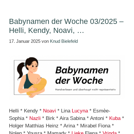
Babynamen der Woche 03/2025 –
Helli, Kendy, Noavi, …
17. Januar 2025
von
Knud Bielefeld
Helli * Kendy *
Noavi
* Lina
Lucyna
* Esmèe-
Sophia *
Nazli
* Birk * Aira Sabina * Antoni *
Kuba
*
Holger Matthias Heinz * Arina * Mirabel Fiona *
Nolen * Yousra * Mamady *
Lieke
Elena *
Vrinda
*