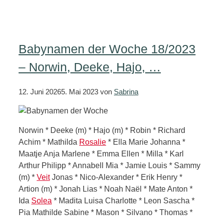
Babynamen der Woche 18/2023
– Norwin, Deeke, Hajo, …
12. Juni 2026
5. Mai 2023
von
Sabrina
Norwin * Deeke (m) * Hajo (m) * Robin * Richard
Achim * Mathilda
Rosalie
* Ella Marie Johanna *
Maatje Anja Marlene * Emma Ellen * Milla * Karl
Arthur Philipp * Annabell Mia * Jamie Louis * Sammy
(m) *
Veit
Jonas * Nico-Alexander * Erik Henry *
Artion (m) * Jonah Lias * Noah Naël * Mate Anton *
Ida
Solea
* Madita Luisa Charlotte * Leon Sascha *
Pia Mathilde Sabine * Mason * Silvano * Thomas *