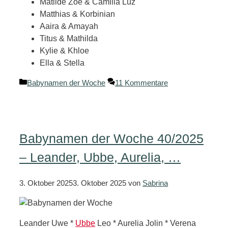
Matilde Zoe & Camilla Luz
Matthias & Korbinian
Aaira & Amayah
Titus & Mathilda
Kylie & Khloe
Ella & Stella
Kategorien
Babynamen der Woche
11 Kommentare
Babynamen der Woche 40/2025
– Leander, Ubbe, Aurelia, …
3. Oktober 2025
3. Oktober 2025
von
Sabrina
Leander Uwe *
Ubbe
Leo * Aurelia Jolin * Verena