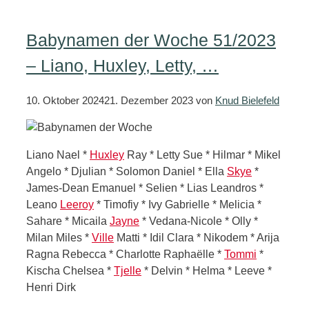
Babynamen der Woche 51/2023
– Liano, Huxley, Letty, …
10. Oktober 2024
21. Dezember 2023
von
Knud Bielefeld
Liano Nael *
Huxley
Ray * Letty Sue * Hilmar * Mikel
Angelo * Djulian * Solomon Daniel * Ella
Skye
*
James-Dean Emanuel * Selien * Lias Leandros *
Leano
Leeroy
* Timofiy * Ivy Gabrielle * Melicia *
Sahare * Micaila
Jayne
* Vedana-Nicole * Olly *
Milan Miles *
Ville
Matti * Idil Clara * Nikodem * Arija
Ragna Rebecca * Charlotte Raphaëlle *
Tommi
*
Kischa Chelsea *
Tjelle
* Delvin * Helma * Leeve *
Henri Dirk