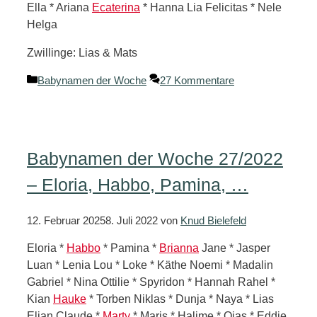
Ella * Ariana
Ecaterina
* Hanna Lia Felicitas * Nele
Helga
Zwillinge: Lias & Mats
Kategorien
Babynamen der Woche
27 Kommentare
Babynamen der Woche 27/2022
– Eloria, Habbo, Pamina, …
12. Februar 2025
8. Juli 2022
von
Knud Bielefeld
Eloria *
Habbo
* Pamina *
Brianna
Jane * Jasper
Luan * Lenia Lou * Loke * Käthe Noemi * Madalin
Gabriel * Nina Ottilie * Spyridon * Hannah Rahel *
Kian
Hauke
* Torben Niklas * Dunja * Naya * Lias
Elian Claude *
Marty
* Maris * Halime * Ojas * Eddie