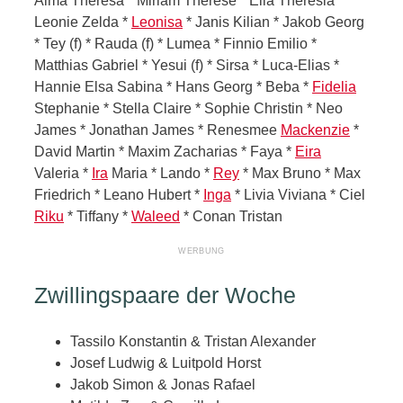
Alma Theresa * Miriam Therese * Ella Theresia *
Leonie Zelda *
Leonisa
* Janis Kilian * Jakob Georg
* Tey (f) * Rauda (f) * Lumea * Finnio Emilio *
Matthias Gabriel * Yesui (f) * Sirsa * Luca-Elias *
Hannie Elsa Sabina * Hans Georg * Beba *
Fidelia
Stephanie * Stella Claire * Sophie Christin * Neo
James * Jonathan James * Renesmee
Mackenzie
*
David Martin * Maxim Zacharias * Faya *
Eira
Valeria *
Ira
Maria * Lando *
Rey
* Max Bruno * Max
Friedrich * Leano Hubert *
Inga
* Livia Viviana * Ciel
Riku
* Tiffany *
Waleed
* Conan Tristan
Zwillingspaare der Woche
Tassilo Konstantin & Tristan Alexander
Josef Ludwig & Luitpold Horst
Jakob Simon & Jonas Rafael