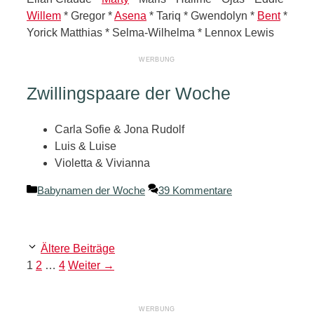
Willem
* Gregor *
Asena
* Tariq * Gwendolyn *
Bent
*
Yorick Matthias * Selma-Wilhelma * Lennox Lewis
Zwillingspaare der Woche
Carla Sofie & Jona Rudolf
Luis & Luise
Violetta & Vivianna
Kategorien
Babynamen der Woche
39 Kommentare
Ältere Beiträge
Seite
Seite
Seite
1
2
…
4
Weiter
→