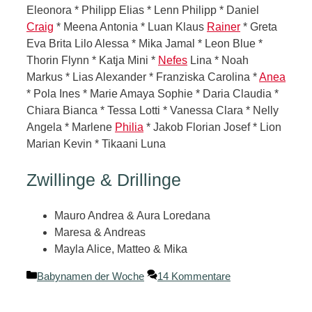
Eleonora * Philipp Elias * Lenn Philipp * Daniel
Craig
* Meena Antonia * Luan Klaus
Rainer
* Greta
Eva Brita Lilo Alessa * Mika Jamal * Leon Blue *
Thorin Flynn * Katja Mini *
Nefes
Lina * Noah
Markus * Lias Alexander * Franziska Carolina *
Anea
* Pola Ines * Marie Amaya Sophie * Daria Claudia *
Chiara Bianca * Tessa Lotti * Vanessa Clara * Nelly
Angela * Marlene
Philia
* Jakob Florian Josef * Lion
Marian Kevin * Tikaani Luna
Zwillinge & Drillinge
Mauro Andrea & Aura Loredana
Maresa & Andreas
Mayla Alice, Matteo & Mika
Kategorien
Babynamen der Woche
14 Kommentare