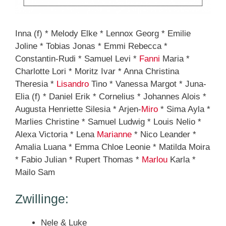
Inna (f) * Melody Elke * Lennox Georg * Emilie
Joline * Tobias Jonas * Emmi Rebecca *
Constantin-Rudi * Samuel Levi *
Fanni
Maria *
Charlotte Lori * Moritz Ivar * Anna Christina
Theresia *
Lisandro
Tino * Vanessa Margot * Juna-
Elia (f) * Daniel Erik * Cornelius * Johannes Alois *
Augusta Henriette Silesia * Arjen-
Miro
* Sima Ayla *
Marlies Christine * Samuel Ludwig * Louis Nelio *
Alexa Victoria * Lena
Marianne
* Nico Leander *
Amalia Luana * Emma Chloe Leonie * Matilda Moira
* Fabio Julian * Rupert Thomas *
Marlou
Karla *
Mailo Sam
Zwillinge:
Nele & Luke