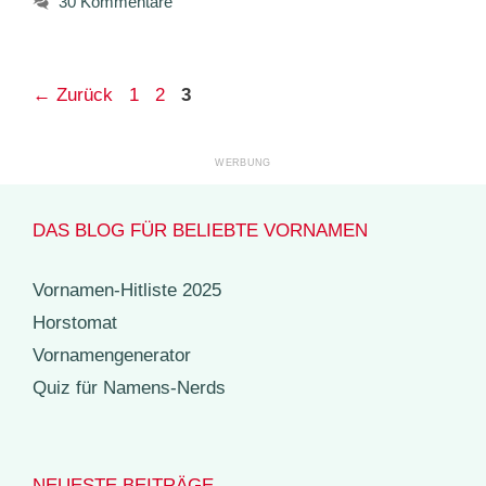
30 Kommentare
Seite
Seite
Seite
←
Zurück
1
2
3
DAS BLOG FÜR BELIEBTE VORNAMEN
Vornamen-Hitliste 2025
Horstomat
Vornamengenerator
Quiz für Namens-Nerds
NEUESTE BEITRÄGE