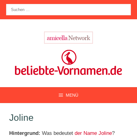
Zum
Suche
Inhalt
nach:
springen
MENÜ
Joline
Hintergrund:
Was bedeutet
der Name Joline
?