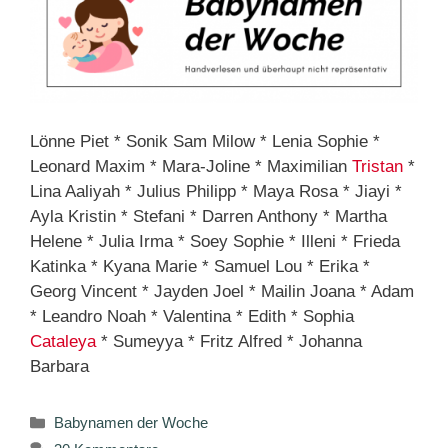
Lönne Piet * Sonik Sam Milow * Lenia Sophie *
Leonard Maxim * Mara-Joline * Maximilian
Tristan
*
Lina Aaliyah * Julius Philipp * Maya Rosa * Jiayi *
Ayla Kristin * Stefani * Darren Anthony * Martha
Helene * Julia Irma * Soey Sophie * Illeni * Frieda
Katinka * Kyana Marie * Samuel Lou * Erika *
Georg Vincent * Jayden Joel * Mailin Joana * Adam
* Leandro Noah * Valentina * Edith * Sophia
Cataleya
* Sumeyya * Fritz Alfred * Johanna
Barbara
Kategorien
Babynamen der Woche