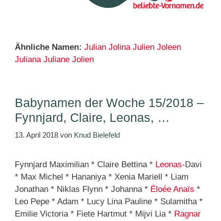
Ähnliche Namen:
Julian
Jolina
Julien
Joleen
Juliana
Juliane
Jolien
Babynamen der Woche 15/2018 –
Fynnjard, Claire, Leonas, …
13. April 2018
von
Knud Bielefeld
Fynnjard Maximilian * Claire Bettina *
Leonas
-Davi
* Max Michel * Hananiya * Xenia Mariell * Liam
Jonathan * Niklas Flynn * Johanna *
Éloée Anaïs
*
Leo Pepe * Adam * Lucy Lina Pauline * Sulamitha *
Emilie Victoria * Fiete Hartmut * Mijvi Lia *
Ragnar