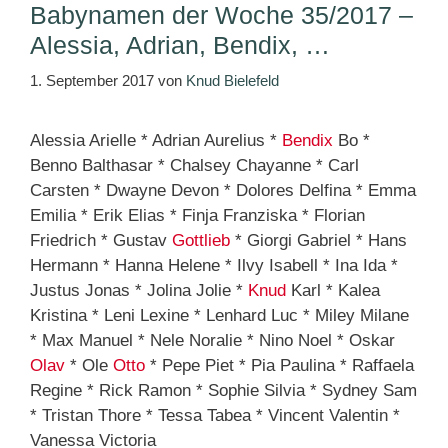
Babynamen der Woche 35/2017 –
Alessia, Adrian, Bendix, …
1. September 2017
von
Knud Bielefeld
Alessia Arielle * Adrian Aurelius *
Bendix
Bo *
Benno Balthasar * Chalsey Chayanne * Carl
Carsten * Dwayne Devon * Dolores Delfina * Emma
Emilia * Erik Elias * Finja Franziska * Florian
Friedrich * Gustav
Gottlieb
* Giorgi Gabriel * Hans
Hermann * Hanna Helene * Ilvy Isabell * Ina Ida *
Justus Jonas * Jolina Jolie *
Knud
Karl * Kalea
Kristina * Leni Lexine * Lenhard Luc * Miley Milane
* Max Manuel * Nele Noralie * Nino Noel * Oskar
Olav
* Ole
Otto
* Pepe Piet * Pia Paulina * Raffaela
Regine * Rick Ramon * Sophie Silvia * Sydney Sam
* Tristan Thore * Tessa Tabea * Vincent Valentin *
Vanessa Victoria