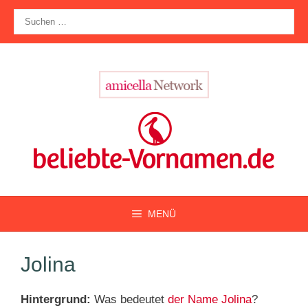
Zum
Suche
Inhalt
nach:
springen
MENÜ
Jolina
Hintergrund:
Was bedeutet
der Name Jolina
?