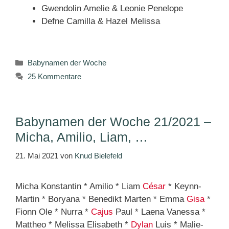
Gwendolin Amelie & Leonie Penelope
Defne Camilla & Hazel Melissa
Kategorien
Babynamen der Woche
25 Kommentare
Babynamen der Woche 21/2021 –
Micha, Amilio, Liam, …
21. Mai 2021
von
Knud Bielefeld
Micha Konstantin * Amilio * Liam
César
* Keynn-
Martin * Boryana * Benedikt Marten * Emma
Gisa
*
Fionn Ole * Nurra *
Cajus
Paul * Laena Vanessa *
Mattheo * Melissa Elisabeth *
Dylan
Luis * Malie-