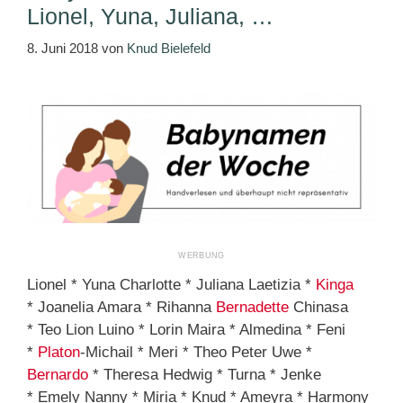
Lionel, Yuna, Juliana, …
8. Juni 2018
von
Knud Bielefeld
Lionel * Yuna Charlotte * Juliana Laetizia *
Kinga
* Joanelia Amara * Rihanna
Bernadette
Chinasa
* Teo Lion Luino * Lorin Maira * Almedina * Feni
*
Platon
-Michail * Meri * Theo Peter Uwe *
Bernardo
* Theresa Hedwig * Turna * Jenke
* Emely Nanny * Miria * Knud * Ameyra * Harmony