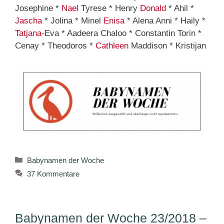
Josephine *
Nael
Tyrese * Henry
Donald
* Ahil *
Jascha
* Jolina * Minel
Enisa
* Alena Anni * Haily *
Tatjana
-Eva * Aadeera Chaloo * Constantin Torin *
Cenay * Theodoros *
Cathleen
Maddison * Kristijan
Kategorien
Babynamen der Woche
37 Kommentare
Babynamen der Woche 23/2018 –