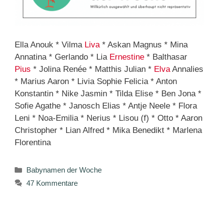
Ella Anouk * Vilma
Liva
* Askan Magnus * Mina
Annatina * Gerlando * Lia
Ernestine
* Balthasar
Pius
* Jolina Renée * Matthis Julian *
Elva
Annalies
* Marius Aaron * Livia Sophie Felicia * Anton
Konstantin * Nike Jasmin * Tilda Elise * Ben Jona *
Sofie Agathe * Janosch Elias * Antje Neele * Flora
Leni * Noa-Emilia * Nerius * Lisou (f) * Otto * Aaron
Christopher * Lian Alfred * Mika Benedikt * Marlena
Florentina
Kategorien
Babynamen der Woche
47 Kommentare