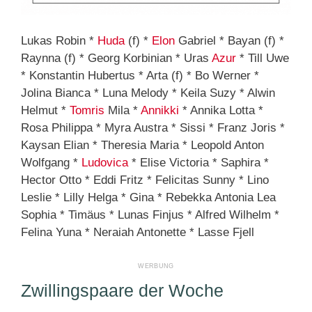
Lukas Robin *
Huda
(f) *
Elon
Gabriel * Bayan (f) *
Raynna (f) * Georg Korbinian * Uras
Azur
* Till Uwe
* Konstantin Hubertus * Arta (f) * Bo Werner *
Jolina Bianca * Luna Melody * Keila Suzy * Alwin
Helmut *
Tomris
Mila *
Annikki
* Annika Lotta *
Rosa Philippa * Myra Austra * Sissi * Franz Joris *
Kaysan Elian * Theresia Maria * Leopold Anton
Wolfgang *
Ludovica
* Elise Victoria * Saphira *
Hector Otto * Eddi Fritz * Felicitas Sunny * Lino
Leslie * Lilly Helga * Gina * Rebekka Antonia Lea
Sophia * Timäus * Lunas Finjus * Alfred Wilhelm *
Felina Yuna * Neraiah Antonette * Lasse Fjell
Zwillingspaare der Woche