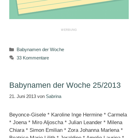
Kategorien
Babynamen der Woche
33 Kommentare
Babynamen der Woche 25/2013
21. Juni 2013
von
Sabrina
Beyonce-Gisele * Karoline Inge Hermine * Carmela
* Joena * Miro Aljoscha * Julian Leander * Milena
Chiara * Simon Emilian * Zora Johanna Marlena *
Beatrice Marie Lilith * Jeraldine * Amelie Laurina *