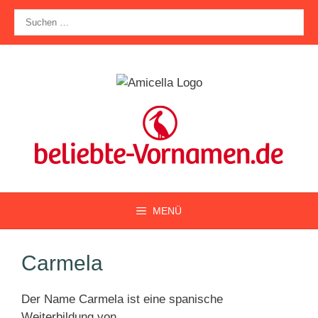
Zum
Suche
Inhalt
nach:
springen
MENÜ
Carmela
Der Name Carmela ist eine spanische
Weiterbildung von