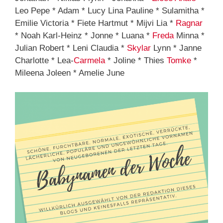
Leo Pepe * Adam * Lucy Lina Pauline * Sulamitha *
Emilie Victoria * Fiete Hartmut * Mijvi Lia *
Ragnar
* Noah Karl-Heinz * Jonne * Luana *
Freda
Minna *
Julian Robert * Leni Claudia *
Skylar
Lynn * Janne
Charlotte * Lea-
Carmela
* Joline * Thies
Tomke
*
Mileena Joleen * Amelie June