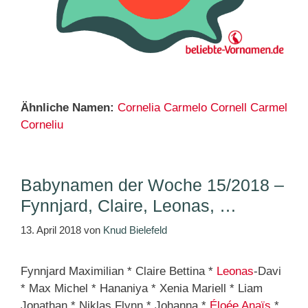
Ähnliche Namen:
Cornelia
Carmelo
Cornell
Carmel
Corneliu
Babynamen der Woche 15/2018 –
Fynnjard, Claire, Leonas, …
13. April 2018
von
Knud Bielefeld
Fynnjard Maximilian * Claire Bettina *
Leonas
-Davi
* Max Michel * Hananiya * Xenia Mariell * Liam
Jonathan * Niklas Flynn * Johanna *
Éloée Anaïs
*