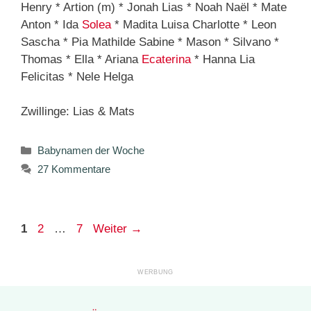
Henry * Artion (m) * Jonah Lias * Noah Naël * Mate
Anton * Ida
Solea
* Madita Luisa Charlotte * Leon
Sascha * Pia Mathilde Sabine * Mason * Silvano *
Thomas * Ella * Ariana
Ecaterina
* Hanna Lia
Felicitas * Nele Helga
Zwillinge: Lias & Mats
Kategorien
Babynamen der Woche
27 Kommentare
Seite
Seite
Seite
1
2
…
7
Weiter
→