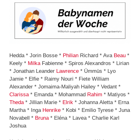
Hedda * Jorin Bosse *
Philian
Richard * Ava
Beau
*
Keely *
Milka
Fabienne * Spiros Alexandros * Lirian
* Jonathan Leander
Lawrence
* Ümmüs * Lyo
Jamie * Elfie * Raimy Nouri * Fiete William
Alexander * Jomaima-Maliyah Hailey * Vedant *
Clarissa
* Emanda * Mohammad
Rahim
* Matiyos *
Theda
* Jillian Marie *
Elrik
* Johanna Aletta * Erna
Martha * Inga
Henrike
* Kobi * Emilio Tyrese * Juna
Novabell *
Bruna
* Eléna * Lavea * Charlie Karl
Joshua