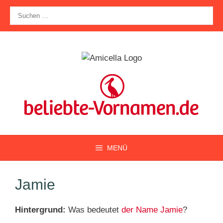
Zum
Suche
Inhalt
nach:
springen
MENÜ
Jamie
Hintergrund:
Was bedeutet
der Name Jamie
?