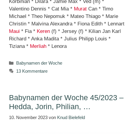
Korbinian * Dilara * Jamie Max * Ved (m) *
Valentino Dennis * Cat Mia *
Murat
Can * Timo
Michael * Theo Nepomuk * Mateo Thiago * Marie
Christin * Malvina Alexandra * Fiona Edith * Lennart
Maui
* Fia *
Keren
(f) * Jersey (f) * Kilian Jan Karl
Richard * Anka Madita * Julius Philipp Louis *
Tiziana *
Merliah
* Lenora
Kategorien
Babynamen der Woche
13 Kommentare
Babynamen der Woche 45/2023 –
Hedda, Jorin, Philian, …
10. November 2023
von
Knud Bielefeld