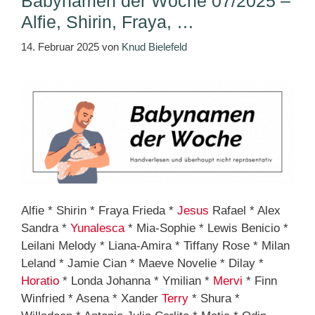
Babynamen der Woche 07/2025 –
Alfie, Shirin, Fraya, …
14. Februar 2025
von
Knud Bielefeld
Alfie * Shirin * Fraya Frieda *
Jesus
Rafael * Alex
Sandra *
Yunalesca
* Mia-Sophie * Lewis Benicio *
Leilani Melody * Liana-Amira * Tiffany Rose * Milan
Leland * Jamie Cian * Maeve Novelie * Dilay *
Horatio
* Londa Johanna * Ymilian *
Mervi
* Finn
Winfried * Asena * Xander
Terry
* Shura *