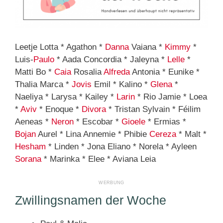
Leetje Lotta * Agathon *
Danna
Vaiana *
Kimmy
*
Luis-
Paulo
* Aada Concordia * Jaleyna *
Lelle
*
Matti Bo *
Caia
Rosalia
Alfreda
Antonia * Eunike *
Thalia Marca *
Jovis
Emil * Kalino *
Glena
*
Naeliya * Larysa * Kailey *
Larin
* Rio Jamie * Loea
*
Aviv
* Enoque *
Divora
* Tristan Sylvain * Féilim
Aeneas *
Neron
* Escobar *
Gioele
* Ermias *
Bojan
Aurel * Lina Annemie * Phibie
Cereza
* Malt *
Hesham
* Linden * Jona Eliano * Norela * Ayleen
Sorana
* Marinka * Elee * Aviana Leia
Zwillingsnamen der Woche