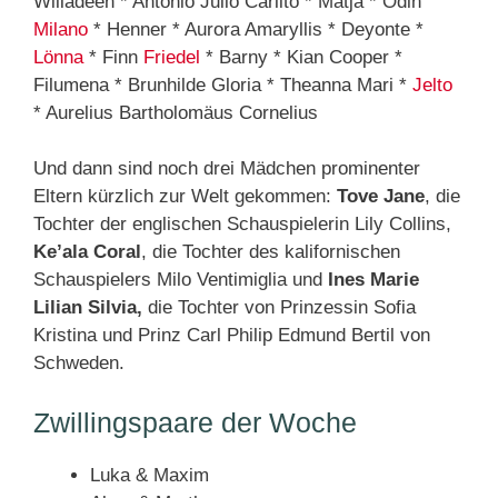
Willadeen * Antonio Julio Carlito * Matja * Odin
Milano
* Henner * Aurora Amaryllis * Deyonte *
Lönna
* Finn
Friedel
* Barny * Kian Cooper *
Filumena * Brunhilde Gloria * Theanna Mari *
Jelto
* Aurelius Bartholomäus Cornelius
Und dann sind noch drei Mädchen prominenter
Eltern kürzlich zur Welt gekommen:
Tove Jane
, die
Tochter der englischen Schauspielerin Lily Collins,
Ke’ala Coral
, die Tochter des kalifornischen
Schauspielers Milo Ventimiglia und
Ines Marie
Lilian Silvia,
die Tochter von Prinzessin Sofia
Kristina und Prinz Carl Philip Edmund Bertil von
Schweden.
Zwillingspaare der Woche
Luka & Maxim