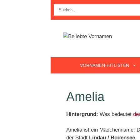
Zum
Suche
Inhalt
nach:
springen
VORNAMEN-HITLISTEN
Amelia
Hintergrund:
Was bedeutet
de
Amelia ist ein Mädchenname. De
der Stadt
Lindau / Bodensee
.