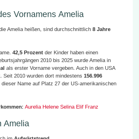
 des Vornamens Amelia
ie Amelia heißen, sind durchschnittlich
8 Jahre
 Name.
42,5 Prozent
der Kinder haben einen
eburtsjahrgängen 2010 bis 2025 wurde Amelia in
al
als erster Vorname vergeben. Auch in den USA
t. Seit 2010 wurden dort mindestens
156.996
t dieser Name auf Platz 27 der US-amerikanischen
orkommen:
Aurelia
Helene
Selina
Elif
Franz
 Amelia
ich im
Aufwärtstrend
.