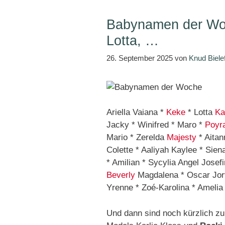
Babynamen der Woc
Lotta, …
26. September 2025
von
Knud Biele
Ariella Vaiana *
Keke
* Lotta
Ka
Jacky * Winifred * Maro *
Poyr
Mario * Zerelda
Majesty
* Aitan
Colette * Aaliyah Kaylee * Sien
* Amilian * Sycylia Angel Josef
Beverly
Magdalena * Oscar Jorv
Yrenne * Zoé-Karolina * Amelia
Und dann sind noch kürzlich 