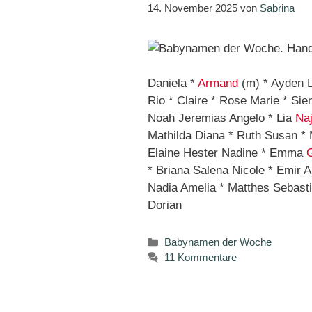
14. November 2025
von
Sabrina
Daniela *
Armand
(m) * Ayden Le
Rio * Claire * Rose Marie * Sie
Noah Jeremias Angelo * Lia
Naj
Mathilda Diana * Ruth Susan * M
Elaine Hester Nadine * Emma
G
* Briana Salena Nicole * Emir A
Nadia Amelia * Matthes Sebasti
Dorian
Kategorien
Babynamen der Woche
11 Kommentare