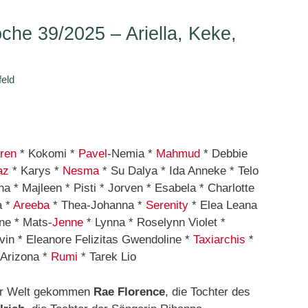
he 39/2025 – Ariella, Keke,
feld
ren
* Kokomi *
Pavel
-Nemia *
Mahmud
* Debbie
az
* Karys *
Nesma
* Su Dalya * Ida Anneke * Telo
na * Majleen * Pisti * Jorven * Esabela * Charlotte
a *
Areeba
* Thea-Johanna *
Serenity
* Elea Leana
ine * Mats-
Jenne
* Lynna * Roselynn Violet *
in * Eleanore Felizitas Gwendoline *
Taxiarchis
*
 Arizona *
Rumi
* Tarek Lio
zur Welt gekommen
Rae Florence
, d
ie Tochter
des