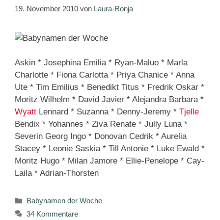
19. November 2010
von
Laura-Ronja
Askin * Josephina Emilia * Ryan-Maluo * Marla
Charlotte * Fiona Carlotta * Priya Chanice * Anna
Ute * Tim Emilius * Benedikt Titus * Fredrik Oskar *
Moritz Wilhelm * David Javier * Alejandra Barbara *
Wyatt
Lennard * Suzanna * Denny-Jeremy *
Tjelle
Bendix * Yohannes * Ziva Renate * Jully Luna *
Severin Georg Ingo * Donovan Cedrik * Aurelia
Stacey * Leonie Saskia * Till Antonie * Luke Ewald *
Moritz Hugo * Milan Jamore * Ellie-Penelope * Cay-
Laila * Adrian-Thorsten
Kategorien
Babynamen der Woche
34 Kommentare