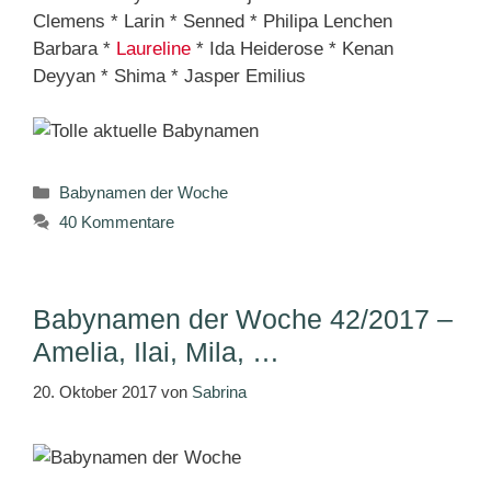
Clemens * Larin * Senned * Philipa Lenchen
Barbara *
Laureline
* Ida Heiderose * Kenan
Deyyan * Shima * Jasper Emilius
Kategorien
Babynamen der Woche
40 Kommentare
Babynamen der Woche 42/2017 –
Amelia, Ilai, Mila, …
20. Oktober 2017
von
Sabrina