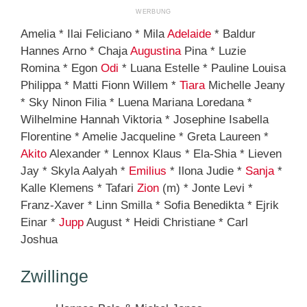
Amelia * Ilai Feliciano * Mila
Adelaide
* Baldur
Hannes Arno * Chaja
Augustina
Pina * Luzie
Romina * Egon
Odi
* Luana Estelle * Pauline Louisa
Philippa * Matti Fionn Willem *
Tiara
Michelle Jeany
* Sky Ninon Filia * Luena Mariana Loredana *
Wilhelmine Hannah Viktoria * Josephine Isabella
Florentine * Amelie Jacqueline * Greta Laureen *
Akito
Alexander * Lennox Klaus * Ela-Shia * Lieven
Jay * Skyla Aalyah *
Emilius
* Ilona Judie *
Sanja
*
Kalle Klemens * Tafari
Zion
(m) * Jonte Levi *
Franz-Xaver * Linn Smilla * Sofia Benedikta * Ejrik
Einar *
Jupp
August * Heidi Christiane * Carl
Joshua
Zwillinge