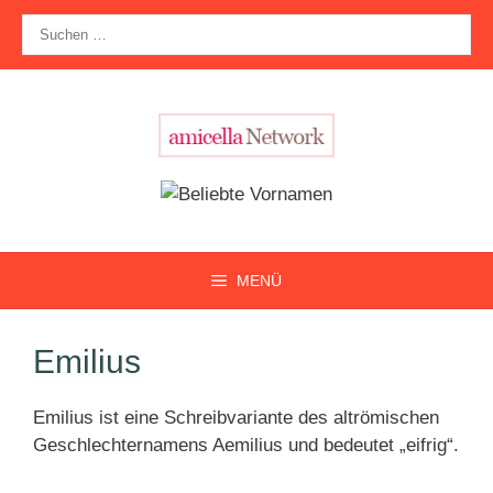
Zum
Suche
Inhalt
nach:
springen
MENÜ
Emilius
Emilius ist eine Schreibvariante des altrömischen
Geschlechternamens Aemilius und bedeutet „eifrig“.