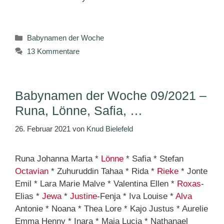
Kategorien
Babynamen der Woche
13 Kommentare
Babynamen der Woche 09/2021 –
Runa, Lönne, Safia, …
26. Februar 2021
von
Knud Bielefeld
Runa Johanna Marta *
Lönne
* Safia * Stefan
Octavian
* Zuhuruddin Tahaa * Rida *
Rieke
* Jonte
Emil * Lara Marie Malve * Valentina Ellen *
Roxas
-
Elias *
Jewa
*
Justine
-Fenja * Iva Louise *
Alva
Antonie * Noana * Thea Lore * Kajo Justus * Aurelie
Emma Henny * Inara * Maja Lucia * Nathanael