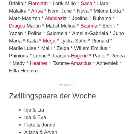
Briella *
Florentin
* Lorik Milio *
Sana
* Liara-
Malaika *
Arisa
* Nomi June * Neva * Milena Lotta *
Matz-Maarten *
Abdelaziz
* Joelina * Ruhama *
Dragos
Martin * Mabel Melina *
Basima
* Eldrik *
Yazan * Polina * Salomeia * Amelia-Gabriela * Juno
Maria * Kaila *
Merja
* Lykka Sofie * Rionard *
Marlie Luise * Maili * Zelda * Willem Emilius *
Phinious * Lenne * Joaquin-
Eugene
* Paolo * Renea
* Mady *
Heather
* Tamme-
Amandus
* Annemiek *
Hilla Henrike
Zwillingspaare der Woche
Ida & Lia
Ida & Eva
Fiete & Jonne
Allana & Aryan